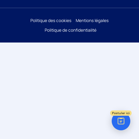
Réponse sous 24h
Politique des cookies
Mentions légales
ÉTAPE 1 / 5
Votre domaine ?
Politique de confidentialité
Comptabilité
Audit
Social (Paie & RH)
Juridique
Postuler ici