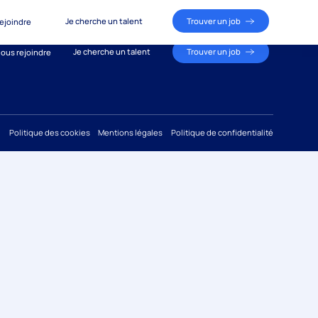
Je cherche un talent
Trouver un job
ejoindre
Je cherche un talent
Trouver un job
ous rejoindre
Politique des cookies
Mentions légales
Politique de confidentialité