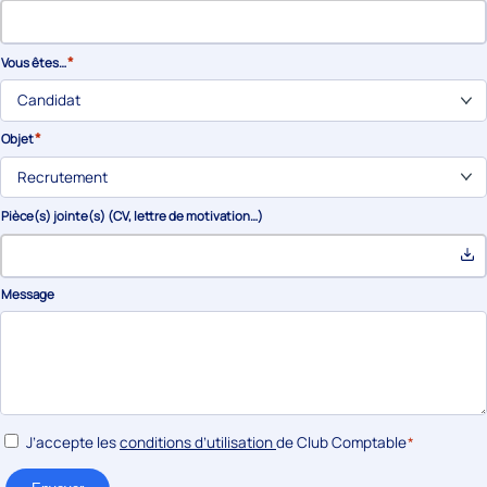
*
Vous êtes…
Candidat
*
Objet
Recrutement
Pièce(s) jointe(s) (CV, lettre de motivation…)
Message
*
RGPD
J’accepte les
conditions d’utilisation
de Club Comptable
*