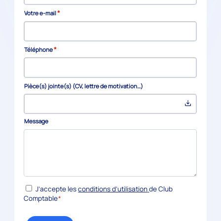
*
Votre e-mail
*
Téléphone
Pièce(s) jointe(s) (CV, lettre de motivation…)
Message
*
RGPD
J’accepte les
conditions d’utilisation
de Club
Comptable
*