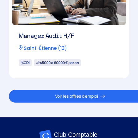
Manager Audit H/F
Saint-Étienne
(
13
)
CDI
45000 à 60000 € par an
Voir les offres d’emploi