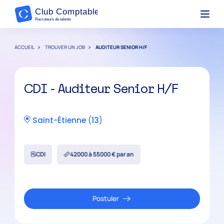
ACCUEIL
TROUVER UN JOB
AUDITEUR SENIOR H/F
CDI - Auditeur Senior H/F
Saint-Étienne
(
13
)
CDI
42000 à 55000 € par an
Postuler