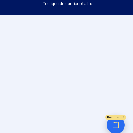
Politique de confidentialité
Candidature
Réponse sous 24h
ÉTAPE 1 / 5
Votre domaine ?
Comptabilité
Audit
Social (Paie & RH)
Juridique
Postuler ici