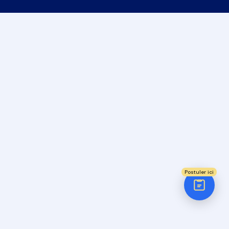
ÉTAPE 1 / 5
Votre domaine ?
Comptabilité
Audit
Social (Paie & RH)
Juridique
Postuler ici