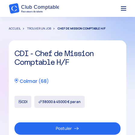
ACCUEIL
TROUVER UN JOB
CHEF DE MISSION COMPTABLE H/F
CDI - Chef de Mission
Comptable H/F
Colmar
(
68
)
CDI
38000 à 45000 € par an
Postuler