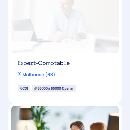
Expert-Comptable
Mulhouse
(
68
)
CDI
65000 à 85000 € par an