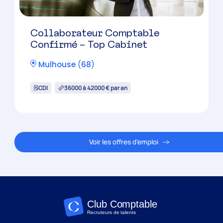
Collaborateur Comptable
Confirmé – Top Cabinet
Mulhouse
(
68
)
CDI
36000 à 42000 € par an
Voir les offres d’emploi