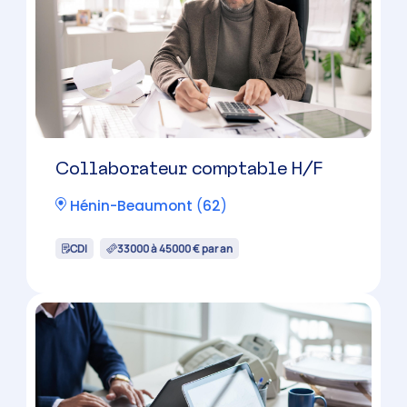
Collaborateur comptable H/F
Hénin-Beaumont
(
62
)
CDI
33000 à 45000 € par an