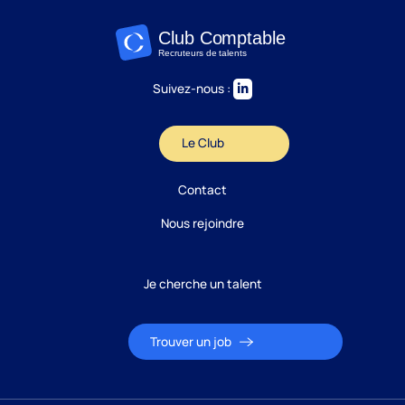
Suivez-nous :
Le Club
Candidature
Contact
Réponse sous 24h
Nous rejoindre
ÉTAPE 1 / 5
Votre domaine ?
Je cherche un talent
Comptabilité
Trouver un job
Audit
Social (Paie & RH)