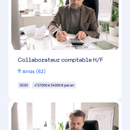
Collaborateur comptable H/F
Arras
(
62
)
CDI
27000 à 34000 € par an