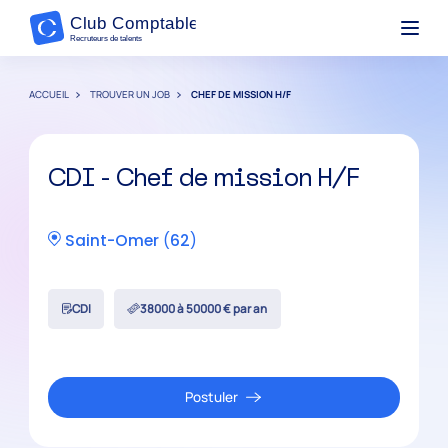
ACCUEIL
TROUVER UN JOB
CHEF DE MISSION H/F
CDI - Chef de mission H/F
Saint-Omer
(
62
)
CDI
38000 à 50000 € par an
Postuler