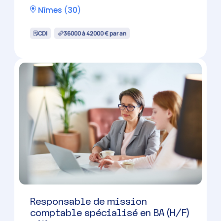
Collaborateur comptable (H/F)
Alès
(
30
)
CDI