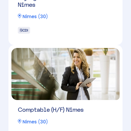
CDI
Collaborateur comptable – Alès
Alès
(
30
)
CDI