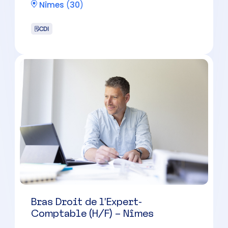
Bras Droit de l’Expert-
Comptable (H/F) – Nîmes
Nîmes
(
30
)
CDI
collaborateur Comptable (H/F) –
Rejoignez un cabinet moderne à