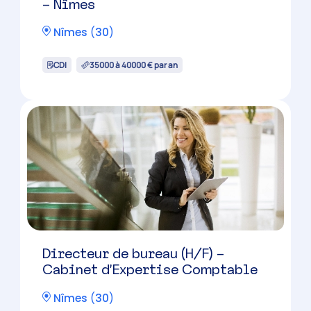
Collaborateur comptable (H/F)
Les Angles
(
30
)
CDI
Candidature