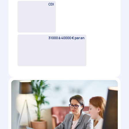
Gestionnaire de paie (H/F)
Nîmes
(
30
)
CDI
28000 à 33000 € par an