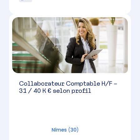
Chef de Mission Expertise
Comptable (H/F) – Nîmes – 40 –
46 K € brut / an
Nîmes
(
30
)
CDI
40000 à 46000 € par an