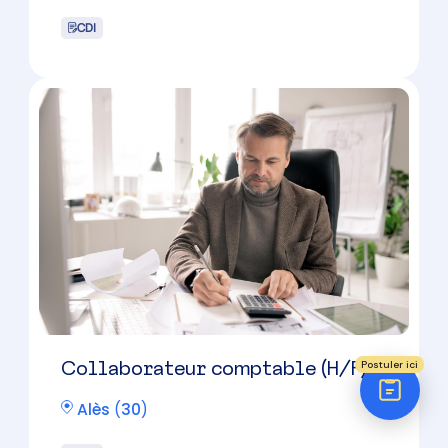
Réponse sous 24h
ÉTAPE 1 / 5
Votre domaine ?
Comptabilité
Audit
Social (Paie & RH)
Juridique
Postuler ici