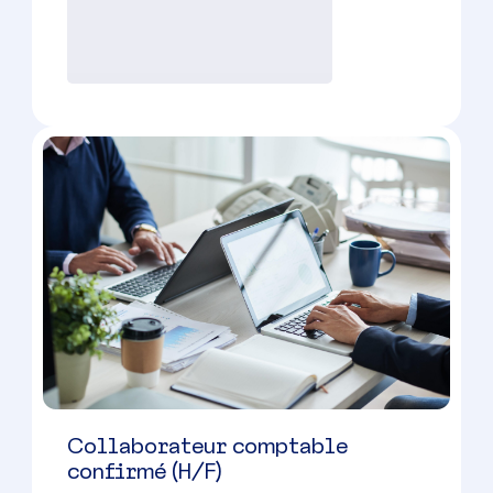
Directeur de bureau (H/F) –
Cabinet d’Expertise Comptable
Nîmes
(
30
)
CDI