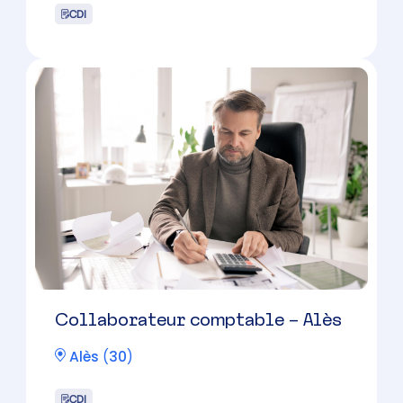
Collaborateur Comptable H/F –
31 / 40 K € selon profil
Nîmes
(
30
)
CDI
31000 à 40000 € par an