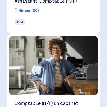
Comptable (H/F) En cabinet
d’expertise comptable.
Nîmes
(
30
)
CDI