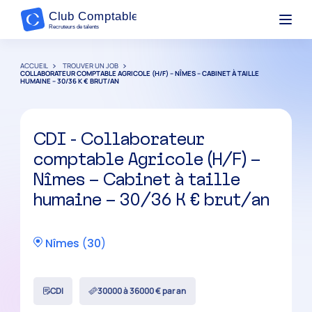
ACCUEIL
TROUVER UN JOB
COLLABORATEUR COMPTABLE AGRICOLE (H/F) – NÎMES – CABINET À TAILLE
HUMAINE – 30/36 K € BRUT/AN
CDI - Collaborateur
comptable Agricole (H/F) –
Nîmes – Cabinet à taille
humaine – 30/36 K € brut/an
Nîmes
(
30
)
CDI
30000 à 36000 € par an