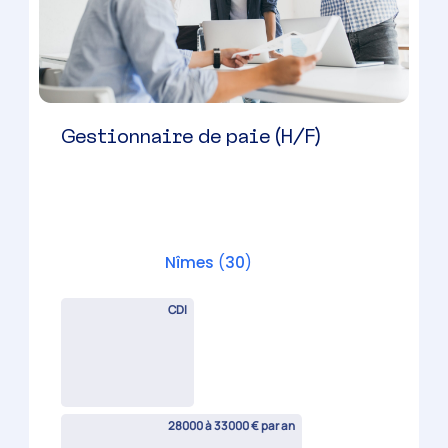
Responsable de mission
comptable spécialisé en BA (H/F)
– Nîmes
Nîmes
(
30
)
CDI
35000 à 40000 € par an