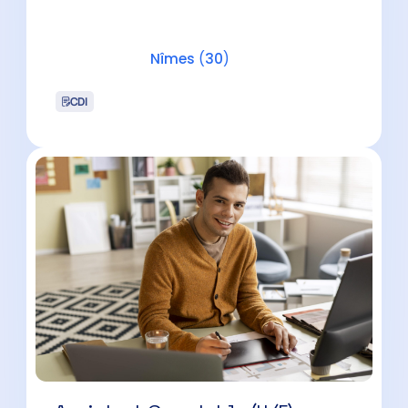
Assistant Comptable (H/F)
Nîmes
(
30
)
CDI