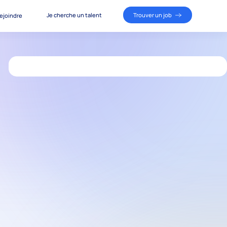
Je cherche un talent
Trouver un job
ejoindre