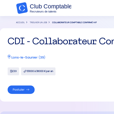
ACCUEIL
TROUVER UN JOB
COLLABORATEUR COMPTABLE CONFIRMÉ H/F
CDI - Collaborateur C
Lons-le-Saunier
(
39
)
CDI
33000 à 38000 € par an
Postuler