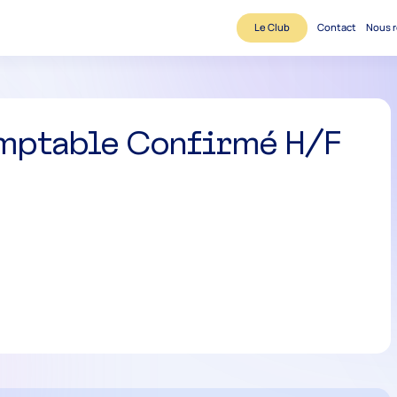
Le Club
Contact
Nous r
omptable Confirmé H/F