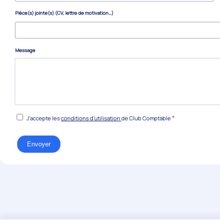
Pièce(s) jointe(s) (CV, lettre de motivation…)
Message
RGPD
*
J’accepte les
conditions d’utilisation
de Club Comptable
*