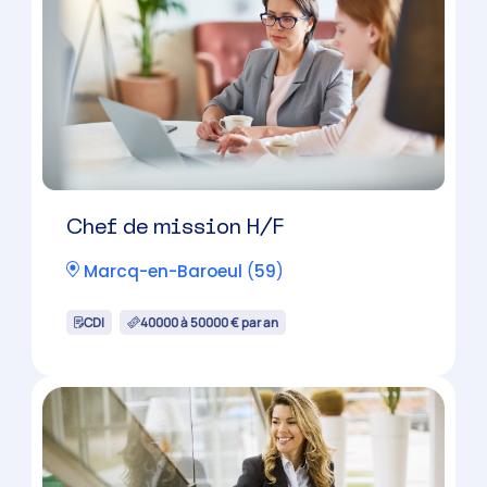
Chef de mission H/F
Marcq-en-Baroeul
(
59
)
CDI
40000 à 50000 € par an