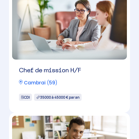
Chef de mission H/F
Cambrai
(
59
)
CDI
35000 à 45000 € par an