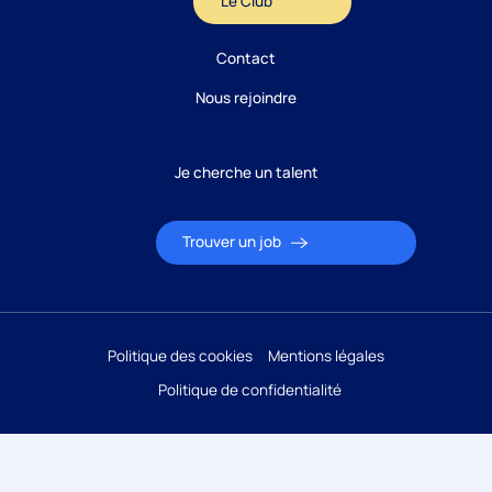
Le Club
Contact
Nous rejoindre
Je cherche un talent
Trouver un job
Politique des cookies
Mentions légales
Candidature
Réponse sous 24h
Politique de confidentialité
ÉTAPE 1 / 5
Votre domaine ?