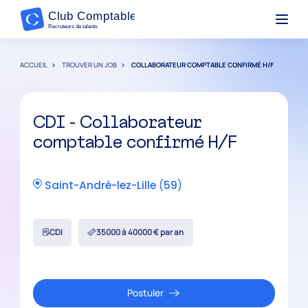
ACCUEIL
TROUVER UN JOB
COLLABORATEUR COMPTABLE CONFIRMÉ H/F
CDI - Collaborateur
comptable confirmé H/F
Saint-André-lez-Lille
(
59
)
CDI
35000 à 40000 € par an
Postuler