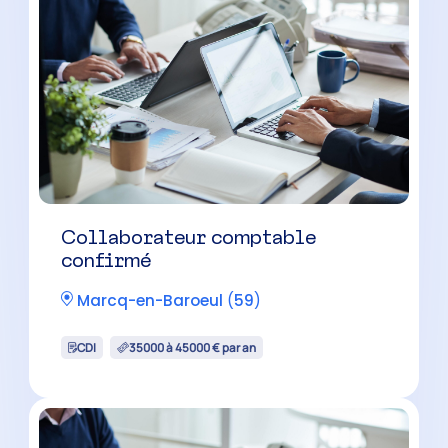
Collaborateur comptable
confirmé
Marcq-en-Baroeul
(
59
)
CDI
35000 à 45000 € par an