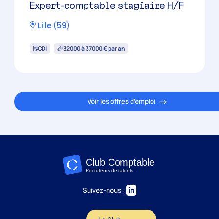
Expert-comptable stagiaire H/F
Lille
(
59
)
CDI
32000 à 37000 € par an
Voir les offres d’emploi
Suivez-nous :