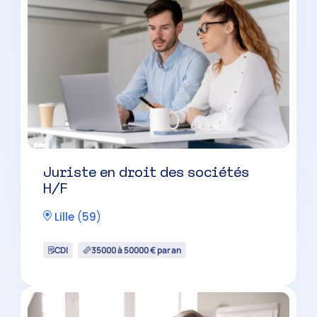
Juriste en droit des sociétés
H/F
Lille
(
59
)
CDI
35000 à 50000 € par an