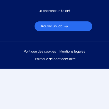
Je cherche un talent
Candidature
Trouver un job
Réponse sous 24h
ÉTAPE 1 / 5
Votre domaine ?
Politique des cookies
Mentions légales
Politique de confidentialité
Comptabilité
Audit
Social (Paie & RH)
Juridique