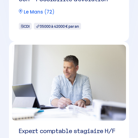
Le Mans
(
72
)
CDI
35000 à 42000 € par an
Expert comptable stagiaire H/F