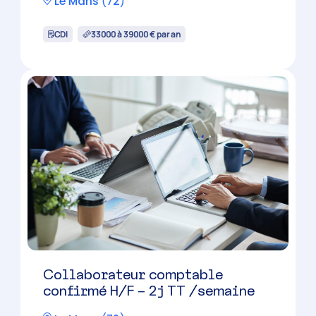
Le Mans
(
72
)
CDI
33000 à 39000 € par an
Collaborateur comptable
confirmé H/F – 2j TT /semaine