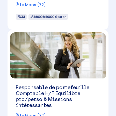
Le Mans
(
72
)
CDI
38000 à 50000 € par an
Responsable de portefeuille
Comptable H/F Equilibre
pro/perso & Missions
intéressantes
Le Mans
(
72
)