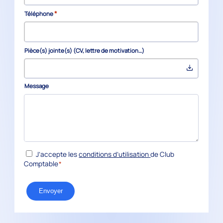
*
Téléphone
Pièce(s) jointe(s) (CV, lettre de motivation…)
Message
*
RGPD
J’accepte les
conditions d’utilisation
de Club
Comptable
*
Envoyer