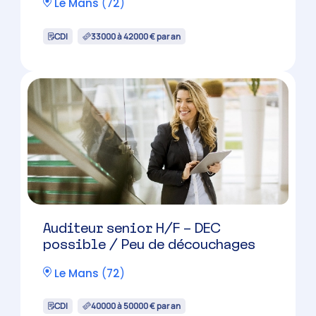
Le Mans
(
72
)
CDI
33000 à 42000 € par an
Auditeur senior H/F – DEC
possible / Peu de découchages
Le Mans
(
72
)
CDI
40000 à 50000 € par an