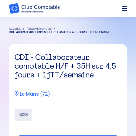
ACCUEIL
TROUVER UN JOB
COLLABORATEUR COMPTABLE H/F + 35H SUR 4,5 JOURS + 1JTT/SEMAINE
CDI - Collaborateur
comptable H/F + 35H sur 4,5
jours + 1jTT/semaine
Le Mans
(
72
)
CDI