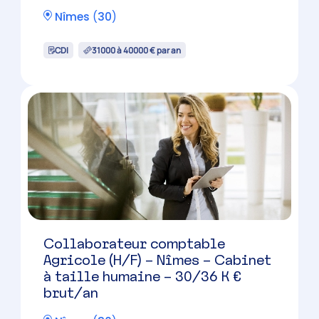
Gestionnaire de paie (H/F)
Nîmes
(
30
)
CDI
28000 à 33000 € par an