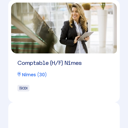
Collaborateur Comptable H/F –
31 / 40 K € selon profil
Nîmes
(
30
)
CDI
31000 à 40000 € par an