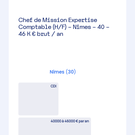
Responsable de mission
comptable spécialisé en BA (H/F)
– Nîmes
Nîmes
(
30
)
CDI
35000 à 40000 € par an