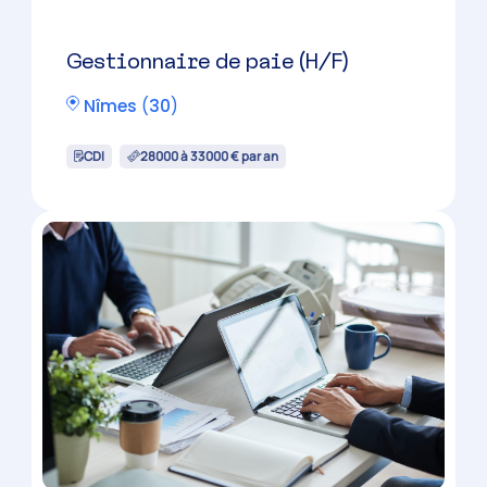
Collaborateur comptable (H/F)
Alès
(
30
)
CDI