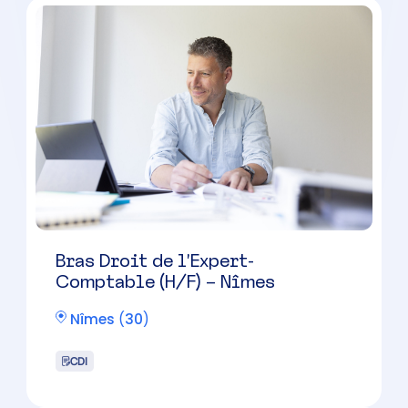
Collaborateur comptable – Alès
Alès
(
30
)
CDI