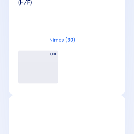
Nîmes
(
30
)
CDI
Bras Droit de l’Expert-
Comptable (H/F) – Nîmes