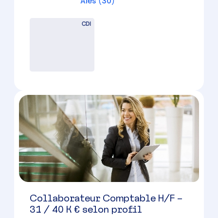
Chef de Mission Expertise
Comptable (H/F) – Nîmes – 40 –
46 K € brut / an
Nîmes
(
30
)
CDI
40000 à 46000 € par an