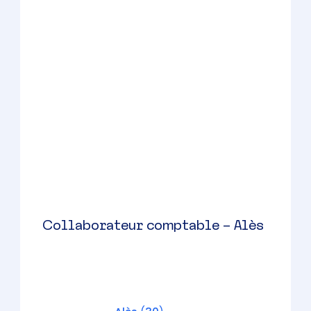
Collaborateur comptable
Agricole (H/F) – Nîmes – Cabinet
à taille humaine – 30/36 K €
brut/an
Nîmes
(
30
)
CDI
30000 à 36000 € par an