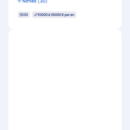
Collaborateur comptable
confirmé (H/F)
Nîmes
(
30
)
CDI
36000 à 42000 € par an