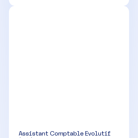
Nîmes
(
30
)
CDI
Collaborateur comptable
confirmé (H/F) – Nîmes