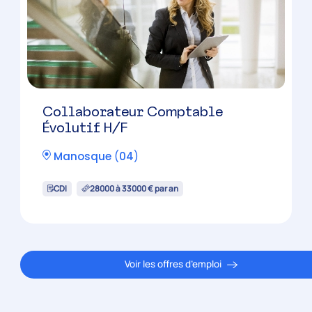
Collaborateur Comptable
Évolutif H/F
Manosque
(
04
)
CDI
28000 à 33000 € par an
Voir les offres d’emploi