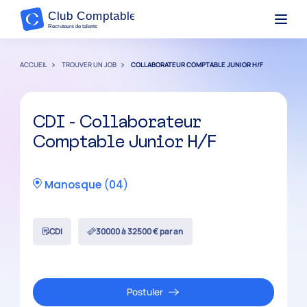
ACCUEIL
TROUVER UN JOB
COLLABORATEUR COMPTABLE JUNIOR H/F
CDI - Collaborateur
Comptable Junior H/F
Manosque
(
04
)
CDI
30000 à 32500 € par an
Postuler