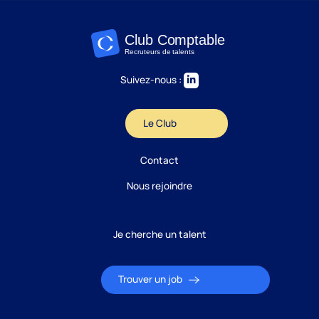
Suivez-nous :
Le Club
Candidature
Contact
Réponse sous 24h
Nous rejoindre
ÉTAPE 1 / 5
Votre domaine ?
Je cherche un talent
Comptabilité
Trouver un job
Audit
Social (Paie & RH)