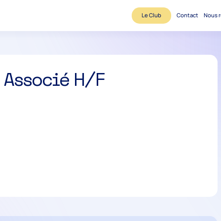
Le Club
Contact
Nous r
 Associé H/F