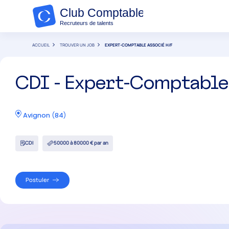
ACCUEIL
TROUVER UN JOB
EXPERT-COMPTABLE ASSOCIÉ H/F
CDI - Expert-Comptable
Avignon
(
84
)
CDI
50000 à 80000 € par an
Postuler