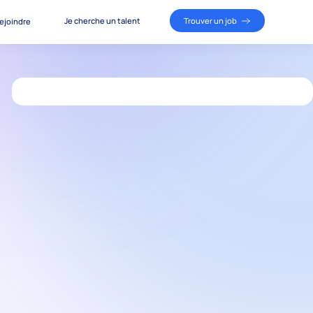
Je cherche un talent
Trouver un job
ejoindre