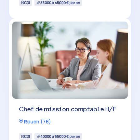
CDI
35000 à 45000 € par an
Chef de mission comptable H/F
Rouen
(
76
)
CDI
40000 à 55000 € par an