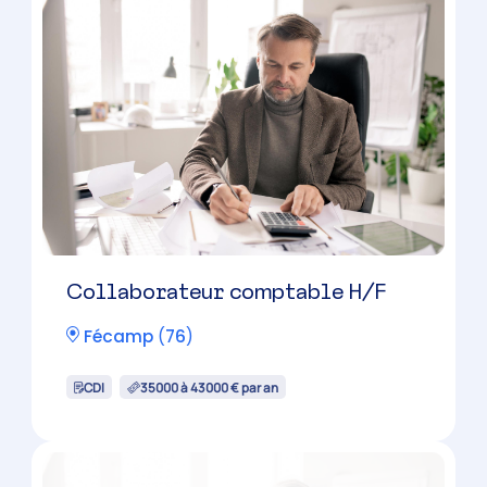
Collaborateur comptable H/F
Fécamp
(
76
)
CDI
35000 à 43000 € par an