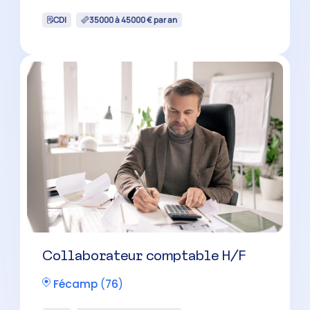
CDI
35000 à 45000 € par an
Collaborateur comptable H/F
Fécamp
(
76
)