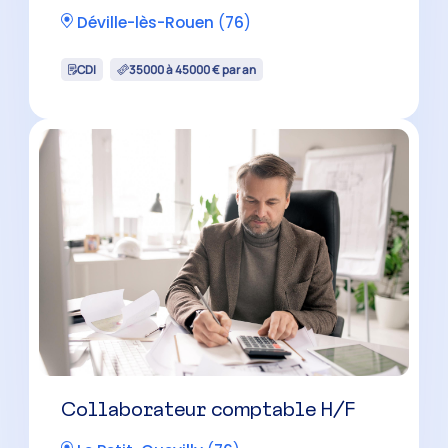
Déville-lès-Rouen
(
76
)
CDI
35000 à 45000 € par an
Collaborateur comptable H/F