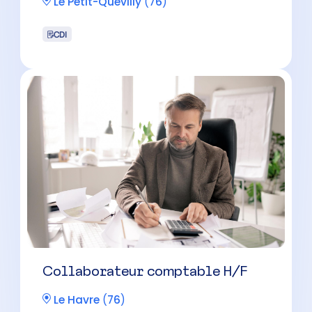
Le Petit-Quevilly
(
76
)
CDI
Collaborateur comptable H/F
Le Havre
(
76
)