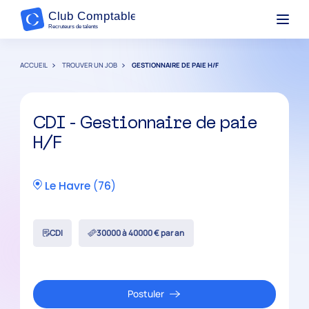
ACCUEIL
TROUVER UN JOB
GESTIONNAIRE DE PAIE H/F
CDI - Gestionnaire de paie
H/F
Le Havre
(
76
)
CDI
30000 à 40000 € par an
Postuler