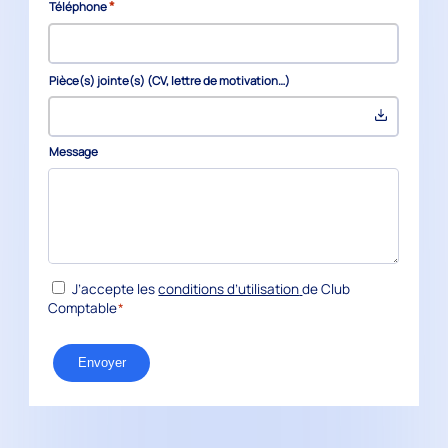
*
Téléphone
Pièce(s) jointe(s) (CV, lettre de motivation…)
Message
*
RGPD
J’accepte les
conditions d’utilisation
de Club
Comptable
*
Envoyer