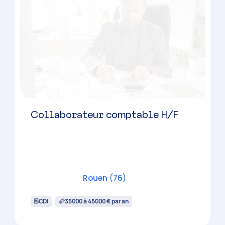
Collaborateur comptable H/F
Rouen
(
76
)
CDI
35000 à 45000 € par an