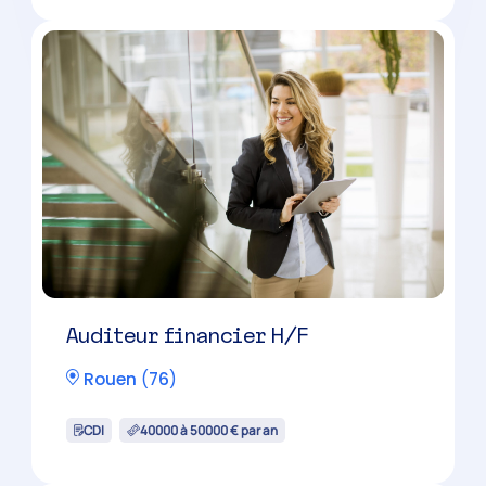
Auditeur financier H/F
Rouen
(
76
)
CDI
40000 à 50000 € par an