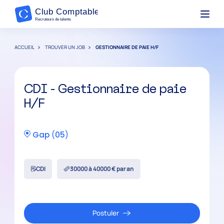
ACCUEIL
TROUVER UN JOB
GESTIONNAIRE DE PAIE H/F
CDI - Gestionnaire de paie
H/F
Gap
(
05
)
CDI
30000 à 40000 € par an
Postuler