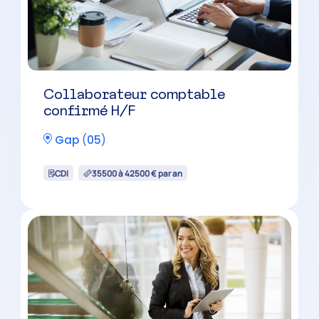
Collaborateur comptable
confirmé H/F
Gap
(
05
)
CDI
35500 à 42500 € par an