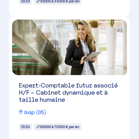
CDI
30000 à 33000 € par an
Expert-Comptable futur associé
H/F – Cabinet dynamique et à
taille humaine
Gap
(
05
)
CDI
60000 à 72000 € par an