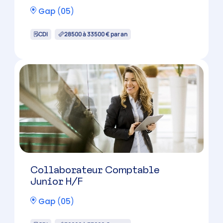
Gap
(
05
)
CDI
28500 à 33500 € par an
Collaborateur Comptable
Junior H/F
Gap
(
05
)