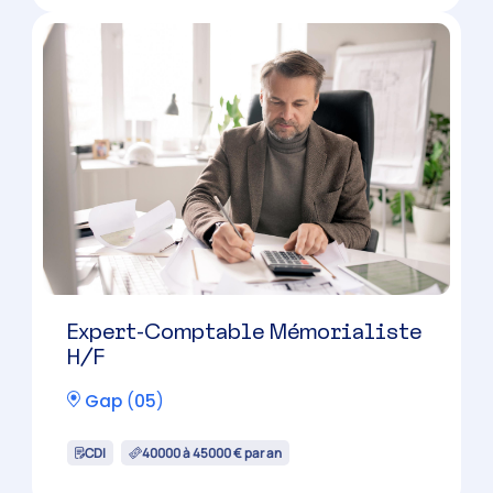
Expert-Comptable Mémorialiste
H/F
Gap
(
05
)
CDI
40000 à 45000 € par an