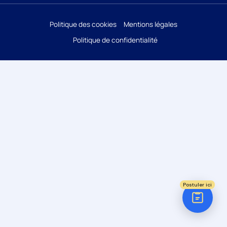
Réponse sous 24h
Politique des cookies
Mentions légales
Politique de confidentialité
ÉTAPE 1 / 5
Votre domaine ?
Comptabilité
Audit
Social (Paie & RH)
Juridique
Postuler ici