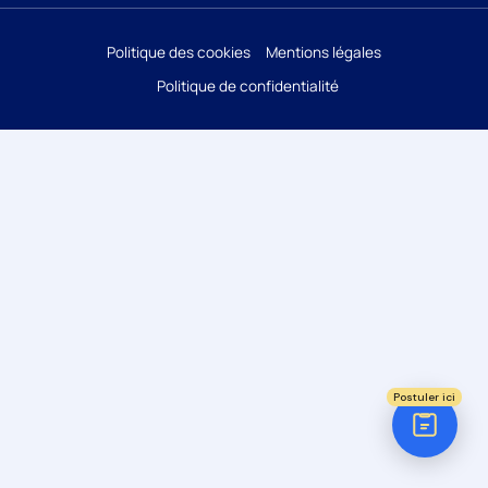
Réponse sous 24h
Politique des cookies
Mentions légales
Politique de confidentialité
ÉTAPE 1 / 5
Votre domaine ?
Comptabilité
Audit
Social (Paie & RH)
Juridique
Postuler ici