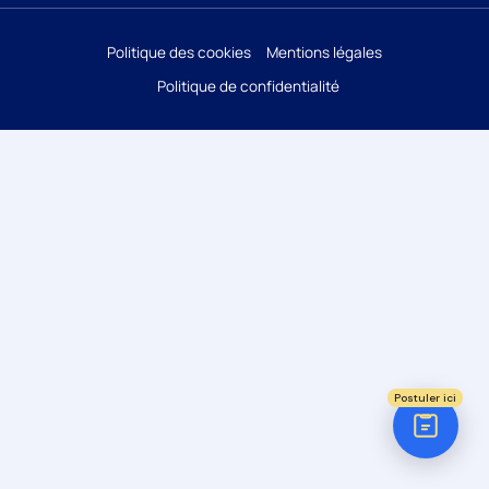
Réponse sous 24h
Politique des cookies
Mentions légales
Politique de confidentialité
ÉTAPE 1 / 5
Votre domaine ?
Comptabilité
Audit
Social (Paie & RH)
Juridique
Postuler ici