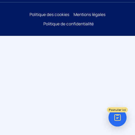
Réponse sous 24h
Politique des cookies
Mentions légales
Politique de confidentialité
ÉTAPE 1 / 5
Votre domaine ?
Comptabilité
Audit
Social (Paie & RH)
Juridique
Postuler ici