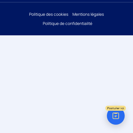
Réponse sous 24h
Politique des cookies
Mentions légales
Politique de confidentialité
ÉTAPE 1 / 5
Votre domaine ?
Comptabilité
Audit
Social (Paie & RH)
Juridique
Postuler ici