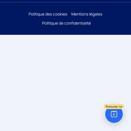
Réponse sous 24h
Politique des cookies
Mentions légales
Politique de confidentialité
ÉTAPE 1 / 5
Votre domaine ?
Comptabilité
Audit
Social (Paie & RH)
Juridique
Postuler ici