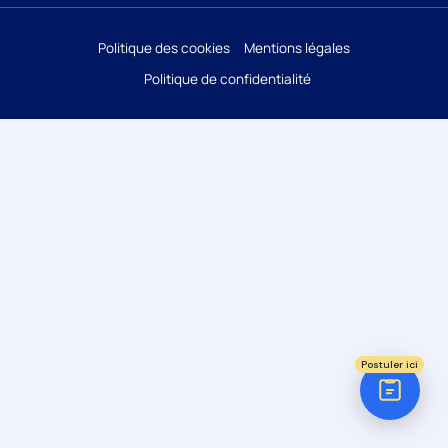
Réponse sous 24h
Politique des cookies
Mentions légales
Politique de confidentialité
ÉTAPE 1 / 5
Votre domaine ?
Comptabilité
Audit
Social (Paie & RH)
Juridique
Postuler ici