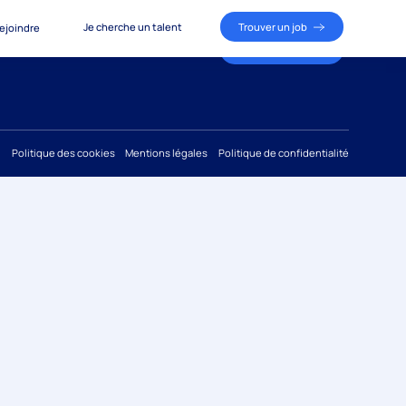
Je cherche un talent
Trouver un job
ejoindre
Je cherche un talent
Trouver un job
ous rejoindre
Politique des cookies
Mentions légales
Politique de confidentialité