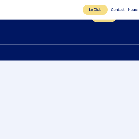
Le Club
Contact
Nous r
Le Club
Contact
N