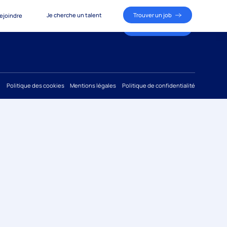
Je cherche un talent
Trouver un job
ejoindre
Je cherche un talent
Trouver un job
ous rejoindre
Politique des cookies
Mentions légales
Politique de confidentialité