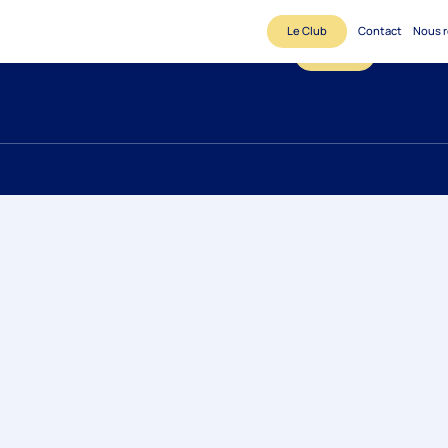
Le Club
Contact
Nous r
Le Club
Contact
N