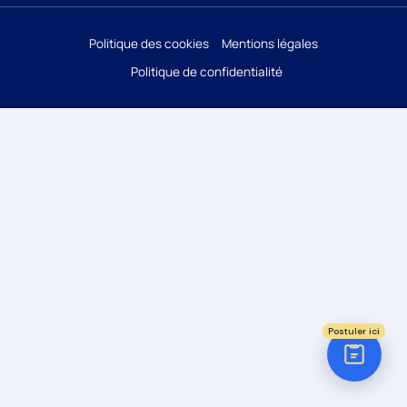
Réponse sous 24h
Politique des cookies
Mentions légales
Politique de confidentialité
ÉTAPE 1 / 5
Votre domaine ?
Comptabilité
Audit
Social (Paie & RH)
Juridique
Postuler ici