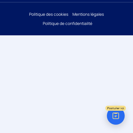
Réponse sous 24h
Politique des cookies
Mentions légales
Politique de confidentialité
ÉTAPE 1 / 5
Votre domaine ?
Comptabilité
Audit
Social (Paie & RH)
Juridique
Postuler ici