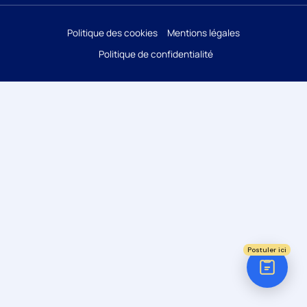
Réponse sous 24h
Politique des cookies
Mentions légales
Politique de confidentialité
ÉTAPE 1 / 5
Votre domaine ?
Comptabilité
Audit
Social (Paie & RH)
Juridique
Postuler ici