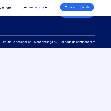
Je cherche un talent
Trouver un job
ejoindre
Je cherche un talent
Trouver un job
ous rejoindre
Politique des cookies
Mentions légales
Politique de confidentialité