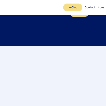
Le Club
Contact
Nous r
Le Club
Contact
N