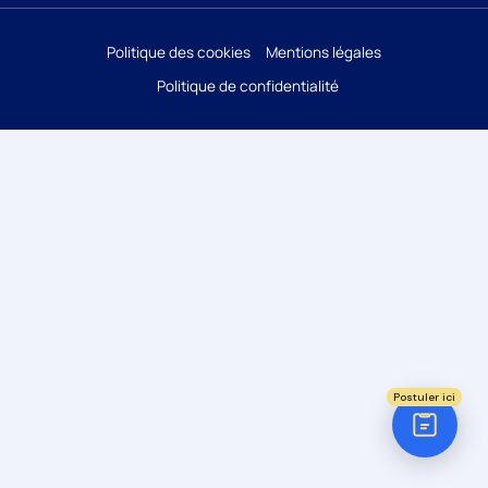
Réponse sous 24h
Politique des cookies
Mentions légales
Politique de confidentialité
ÉTAPE 1 / 5
Votre domaine ?
Comptabilité
Audit
Social (Paie & RH)
Juridique
Postuler ici