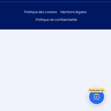
Réponse sous 24h
Politique des cookies
Mentions légales
Politique de confidentialité
ÉTAPE 1 / 5
Votre domaine ?
Comptabilité
Audit
Social (Paie & RH)
Juridique
Postuler ici