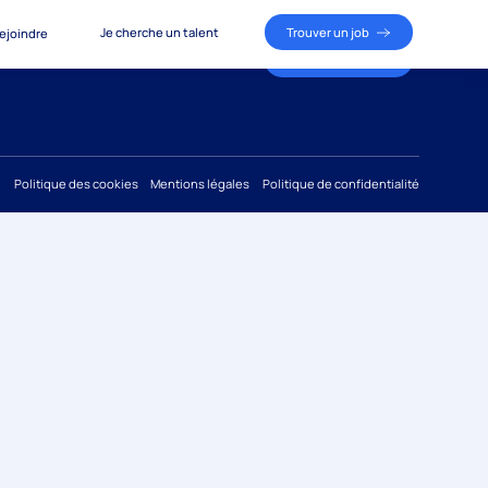
Je cherche un talent
Trouver un job
ejoindre
Je cherche un talent
Trouver un job
ous rejoindre
Politique des cookies
Mentions légales
Politique de confidentialité