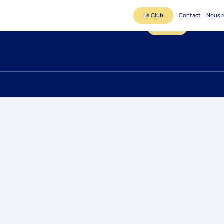
Le Club
Contact
Nous r
Le Club
Contact
N