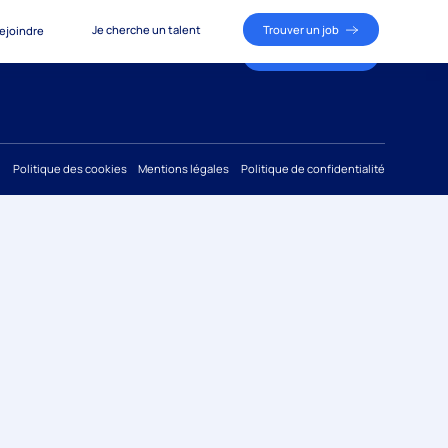
Je cherche un talent
Trouver un job
ejoindre
Je cherche un talent
Trouver un job
ous rejoindre
Politique des cookies
Mentions légales
Politique de confidentialité