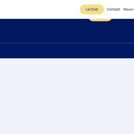
Le Club
Contact
Nous r
Le Club
Contact
N