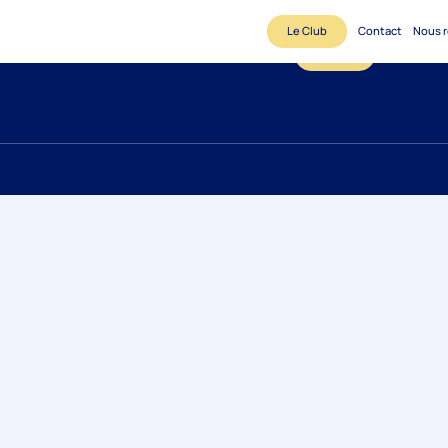
Le Club
Contact
Nous r
Le Club
Contact
N