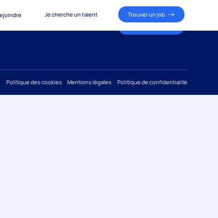
Je cherche un talent
Trouver un job
ejoindre
Je cherche un talent
Trouver un job
ous rejoindre
Politique des cookies
Mentions légales
Politique de confidentialité