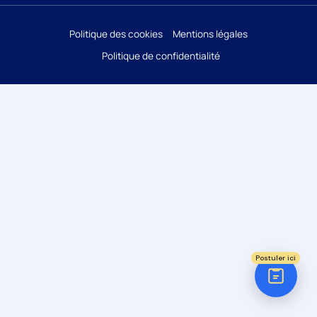
Réponse sous 24h
Politique des cookies
Mentions légales
Politique de confidentialité
ÉTAPE 1 / 5
Votre domaine ?
Comptabilité
Audit
Social (Paie & RH)
Juridique
Postuler ici