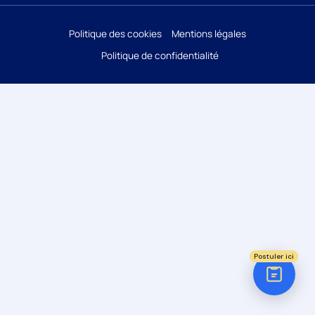
Réponse sous 24h
Politique des cookies
Mentions légales
Politique de confidentialité
ÉTAPE 1 / 5
Votre domaine ?
Comptabilité
Audit
Social (Paie & RH)
Juridique
Postuler ici