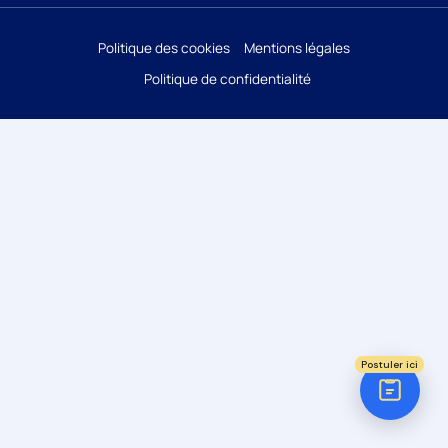
Réponse sous 24h
Politique des cookies
Mentions légales
Politique de confidentialité
ÉTAPE 1 / 5
Votre domaine ?
Comptabilité
Audit
Social (Paie & RH)
Juridique
Postuler ici