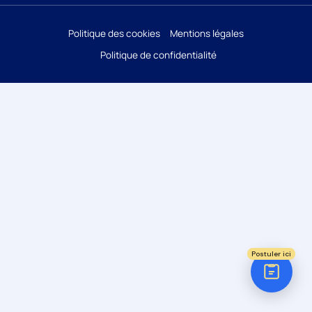
Réponse sous 24h
Politique des cookies
Mentions légales
Politique de confidentialité
ÉTAPE 1 / 5
Votre domaine ?
Comptabilité
Audit
Social (Paie & RH)
Juridique
Postuler ici