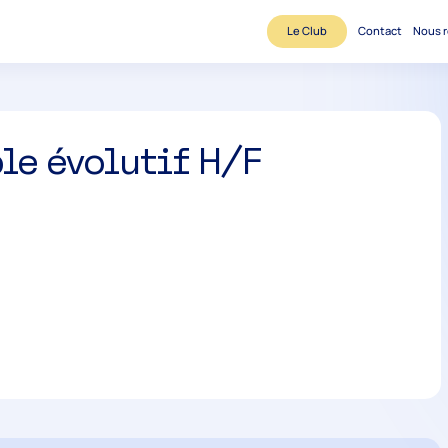
Le Club
Contact
Nous r
le évolutif H/F