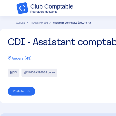
ACCUEIL
TROUVER UN JOB
ASSISTANT COMPTABLE ÉVOLUTIF H/F
CDI - Assistant comptab
Angers
(
49
)
CDI
24000 à 29000 € par an
Postuler