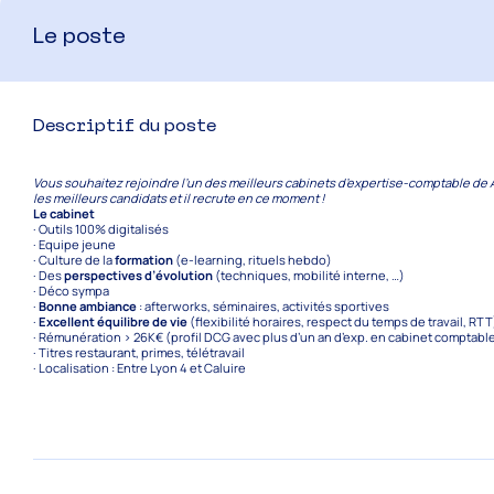
Le poste
Descriptif du poste
Vous souhaitez rejoindre l’un des meilleurs cabinets d’expertise-comptable de 
les meilleurs candidats et il recrute en ce moment !
Le cabinet
· Outils 100% digitalisés
· Equipe jeune
· Culture de la
formation
(e-learning, rituels hebdo)
· Des
perspectives d’évolution
(techniques, mobilité interne, …)
· Déco sympa
·
Bonne ambiance
: afterworks, séminaires, activités sportives
·
Excellent équilibre de vie
(flexibilité horaires, respect du temps de travail, RTT
· Rémunération > 26K€ (profil DCG avec plus d’un an d’exp. en cabinet comptabl
· Titres restaurant, primes, télétravail
· Localisation : Entre Lyon 4 et Caluire