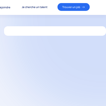
Je cherche un talent
Trouver un job
ejoindre