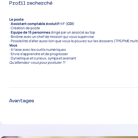
Profil recherché
Le poste
·
Assistant comptable évolutif
H/F (
CDI
)
· Création de poste
·
Equipe de 15 personnes
dirigé par un associé au top
· Binôme avec un chef de mission qui vous supervise
· Possibilité d’aller aussi loin que vous le pouvez sur les dossiers (TPE/PME mult
Vous
· A l’aise avec les outils numériques
· Envie d’apprendre et de progresser
· Dynamique et curieux, sympa et avenant
Qu’attendez-vous pour postuler ?!
Avantages