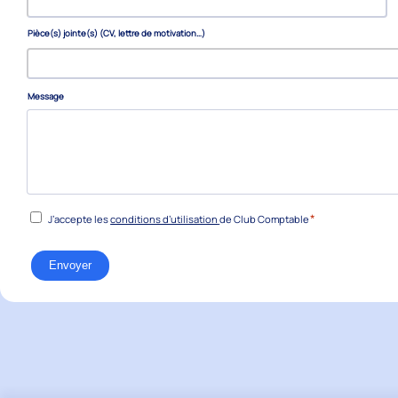
Pièce(s) jointe(s) (CV, lettre de motivation…)
Message
*
RGPD
*
J’accepte les
conditions d’utilisation
de Club Comptable
Envoyer