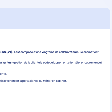
RS (49). Il est composé d’une vingtaine de collaborateurs. Le cabinet est
suivantes
: gestion de la clientèle et développement clientèle, encadrement et
ients.
la diversité et la polyvalence du métier en cabinet.