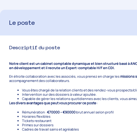
Le poste
Descriptif du poste
Notre client est un cabinet comptable dynamique et bien structuré basé à ANGE
en développement et il recrute un Expert-comptable H/F en CDI.
En étroite collaboration avec les associés, vous prenez en charge les
missions 
accompagnement des collaborateurs.
Vous êtes chargé de la relation clients et des rendez-vous prospects/cl
Intervention sur des dossiers à valeur ajoutée.
Capable de gérer les relations quotidiennes avec les clients, vous aimez 
Les divers avantages que peut vous procurer ce poste
:
Rémunération :
€70000 – €90000
brut annuel selon profil
Horaires flexibles
Tickets restaurant
Primes sur dossiers
Cadres de travail sains et agréables