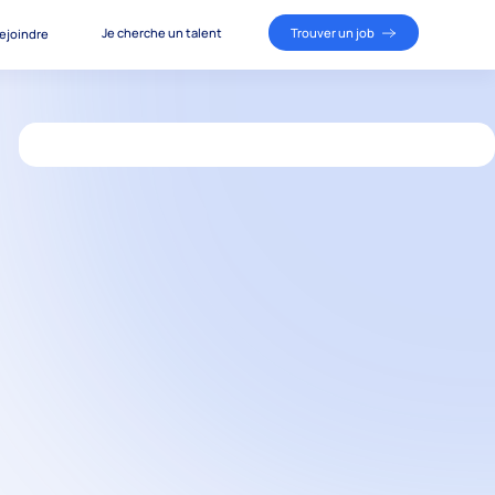
Je cherche un talent
Trouver un job
ejoindre