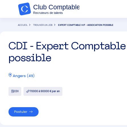
ACCUEIL
TROUVER UN JOB
EXPERT COMPTABLE H/F – ASSOCIATION POSSIBLE
CDI - Expert Comptable
possible
Angers
(
49
)
CDI
70000 à 90000 € par an
Postuler