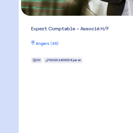
Expert Comptable – Associé H/F
Angers
(
49
)
CDI
65000 à 80000 € par an