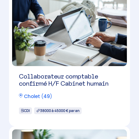
Collaborateur comptable
confirmé H/F Cabinet humain
Cholet
(
49
)
CDI
38000 à 45000 € par an