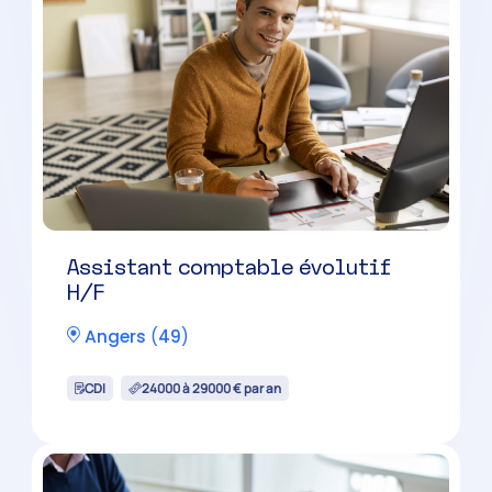
Assistant comptable évolutif
H/F
Angers
(
49
)
CDI
24000 à 29000 € par an