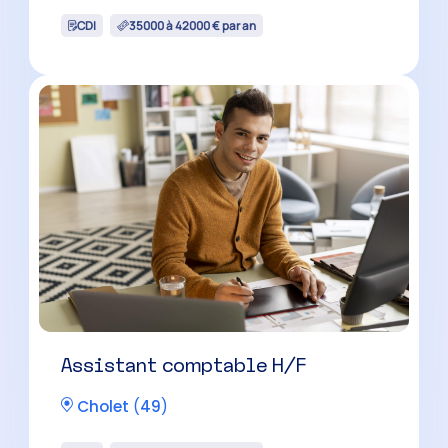
CDI
35000 à 42000 € par an
Assistant comptable H/F
Cholet
(
49
)