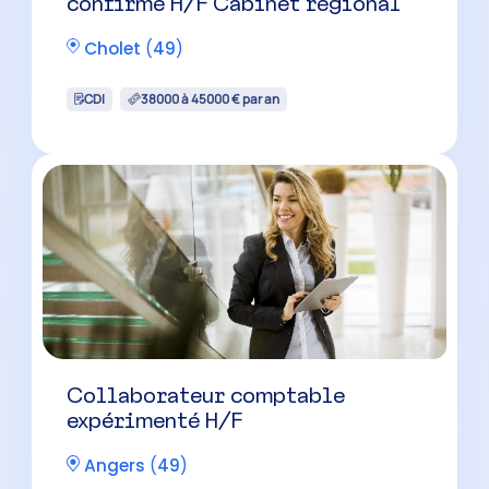
confirmé H/F Cabinet régional
Cholet
(
49
)
CDI
38000 à 45000 € par an
Collaborateur comptable
expérimenté H/F
Angers
(
49
)