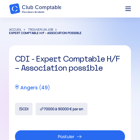
ACCUEIL
TROUVER UN JOB
EXPERT COMPTABLE H/F – ASSOCIATION POSSIBLE
CDI - Expert Comptable H/F
– Association possible
Angers
(
49
)
CDI
70000 à 90000 € par an
Postuler