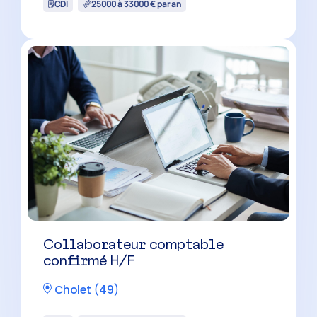
CDI
25000 à 33000 € par an
Collaborateur comptable
confirmé H/F
Cholet
(
49
)