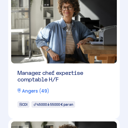
Manager chef expertise
comptable H/F
Angers
(
49
)
CDI
45000 à 55000 € par an