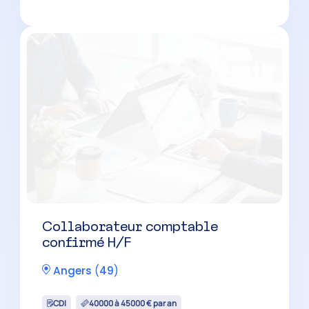
Collaborateur comptable
confirmé H/F
Angers
(
49
)
CDI
40000 à 45000 € par an