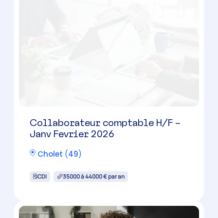
Collaborateur comptable H/F –
Janv Fevrier 2026
Cholet
(
49
)
CDI
35000 à 44000 € par an