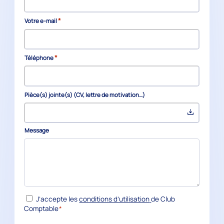
*
Votre e-mail
*
Téléphone
Pièce(s) jointe(s) (CV, lettre de motivation…)
Message
*
RGPD
J’accepte les
conditions d’utilisation
de Club
Comptable
*