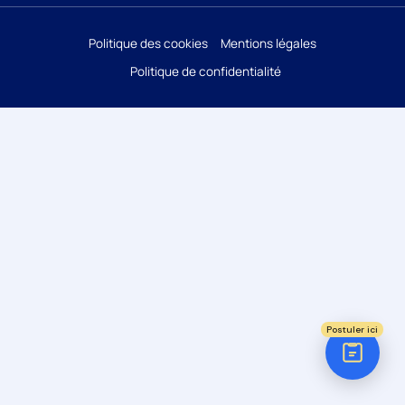
Réponse sous 24h
Politique des cookies
Mentions légales
Politique de confidentialité
ÉTAPE 1 / 5
Votre domaine ?
Comptabilité
Audit
Social (Paie & RH)
Juridique
Postuler ici