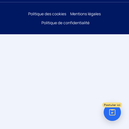
Réponse sous 24h
Politique des cookies
Mentions légales
Politique de confidentialité
ÉTAPE 1 / 5
Votre domaine ?
Comptabilité
Audit
Social (Paie & RH)
Juridique
Postuler ici