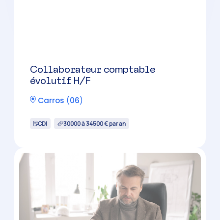
Collaborateur comptable
confirmé H/F
Grasse
(
06
)
CDI