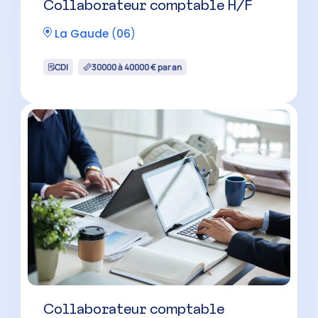
La Gaude
(
06
)
CDI
40000 à 50000 € par an
Collaborateur comptable H/F
(cabinet flexible)
Cagnes-sur-Mer
(
06
)
CDI
35000 à 40500 € par an