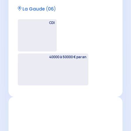
Collaborateur comptable H/F
Menton
(
06
)
CDI
30500 à 40000 € par an