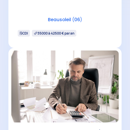
La Gaude
(
06
)
CDI
35000 à 42500 € par an
Chef de mission comptable H/F