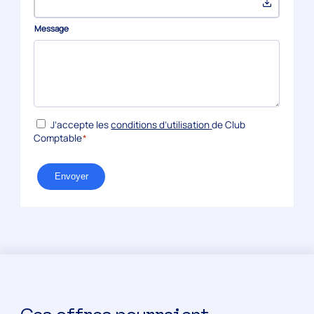
Message
*
RGPD
J’accepte les
conditions d’utilisation
de Club
Comptable
*
Envoyer