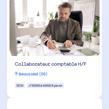
confirmé(e) H/F
Beausoleil
(
06
)
CDI
35000 à 42500 € par an
Collaborateur comptable H/F