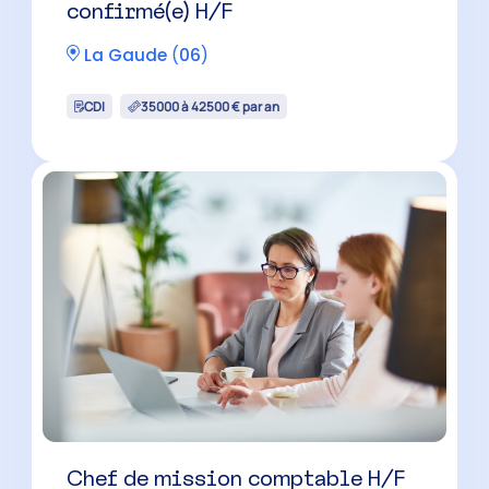
Collaborateur comptable H/F
(cabinet reconnu)
Cannes
(
06
)
CDI
33500 à 40500 € par an