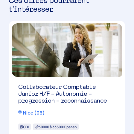
Ces offres pourraient
t’intéresser
Collaborateur Comptable
Junior H/F – Autonomie –
progression – reconnaissance
Nice
(
06
)
CDI
30000 à 33500 € par an