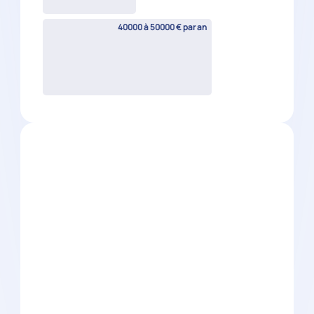
Réviseur comptable H/F
Grasse
(
06
)
CDI
35000 à 42000 € par an