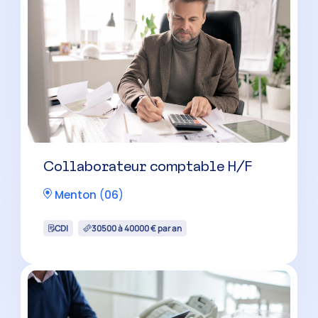
Chef de mission comptable H/F
Peymeinade
(
06
)
CDI
40000 à 50000 € par an