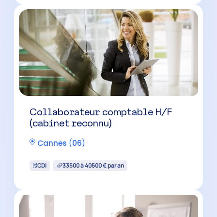
Collaborateur comptable H/F
Peymeinade
(
06
)
CDI
30000 à 40000 € par an