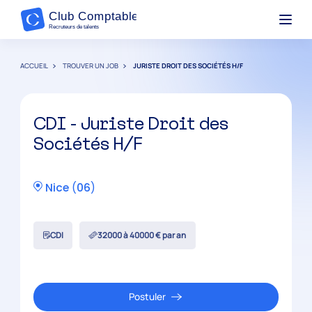
ACCUEIL
TROUVER UN JOB
JURISTE DROIT DES SOCIÉTÉS H/F
CDI - Juriste Droit des
Sociétés H/F
Nice
(
06
)
CDI
32000 à 40000 € par an
Postuler