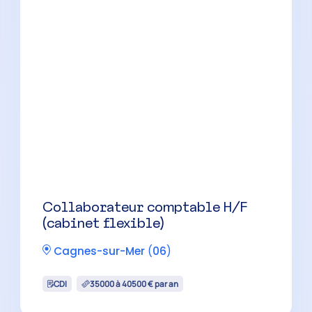
Collaborateur comptable
confirmé(e) H/F
Pégomas
(
06
)
CDI
35000 à 42500 € par an