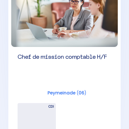
Collaborateur comptable
évolutif H/F
Mougins
(
06
)
CDI
32000 à 40000 € par an