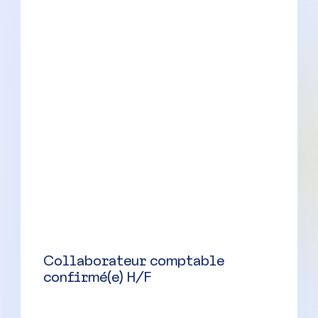
La Gaude
(
06
)
CDI
30000 à 40000 € par an
Collaborateur comptable
confirmé(e) H/F