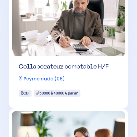
Superviseur comptable H/F
Nice
(
06
)
CDI
40000 à 50000 € par an