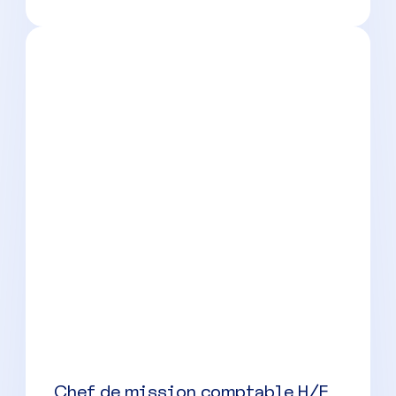
Chef de mission comptable H/F
La Colle-sur-Loup
(
06
)
CDI
40000 à 50000 € par an