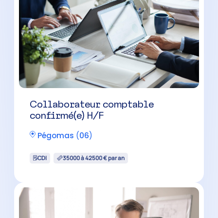
Collaborateur comptable
évolutif H/F
Carros
(
06
)
CDI
30000 à 34500 € par an