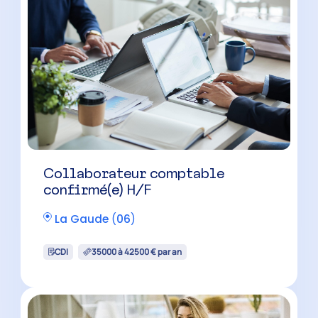
Collaborateur comptable
confirmé(e) H/F
La Gaude
(
06
)
CDI
35000 à 42500 € par an