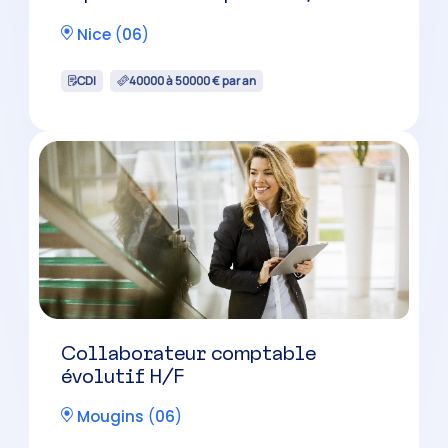
Nice
(
06
)
CDI
40000 à 50000 € par an
Collaborateur comptable
évolutif H/F
Mougins
(
06
)