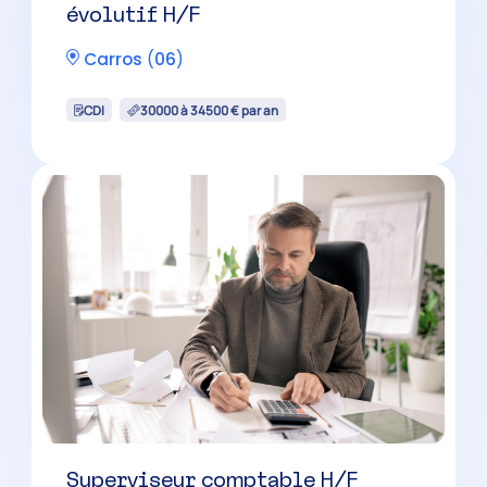
évolutif H/F
Carros
(
06
)
CDI
30000 à 34500 € par an
Superviseur comptable H/F