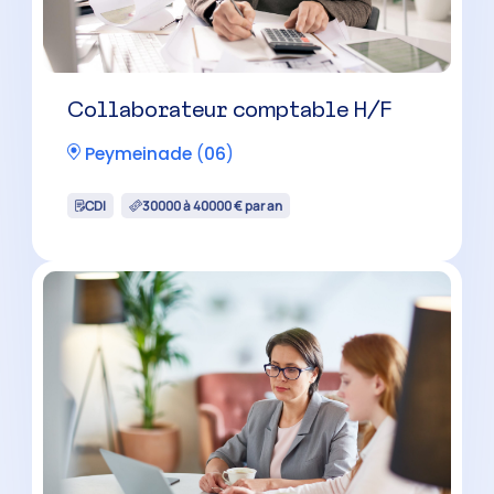
Collaborateur comptable H/F
Peymeinade
(
06
)
CDI
30000 à 40000 € par an