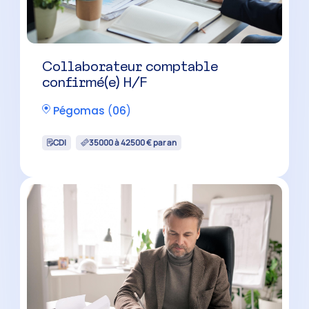
Collaborateur comptable
confirmé(e) H/F
Pégomas
(
06
)
CDI
35000 à 42500 € par an