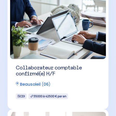
Collaborateur comptable
confirmé(e) H/F
Beausoleil
(
06
)
CDI
35000 à 42500 € par an