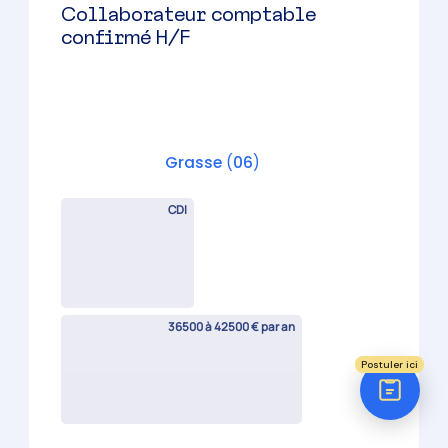
CDI
36500 à 42500 € par an
Réponse sous 24h
ÉTAPE 1 / 5
Votre domaine ?
Comptabilité
Audit
Social (Paie & RH)
Juridique
Collaborateur comptable
confirmé H/F
Postuler ici
Mougins
(
06
)