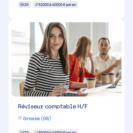
CDI
32000 à 40000 € par an
Réviseur comptable H/F
Grasse
(
06
)
CDI
35000 à 42000 € par an