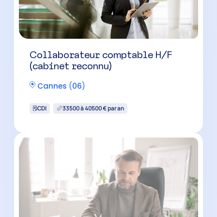
Collaborateur comptable H/F
(cabinet reconnu)
Cannes
(
06
)
CDI
33500 à 40500 € par an