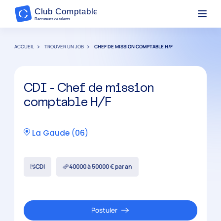
ACCUEIL
TROUVER UN JOB
CHEF DE MISSION COMPTABLE H/F
CDI - Chef de mission
comptable H/F
La Gaude
(
06
)
CDI
40000 à 50000 € par an
Postuler