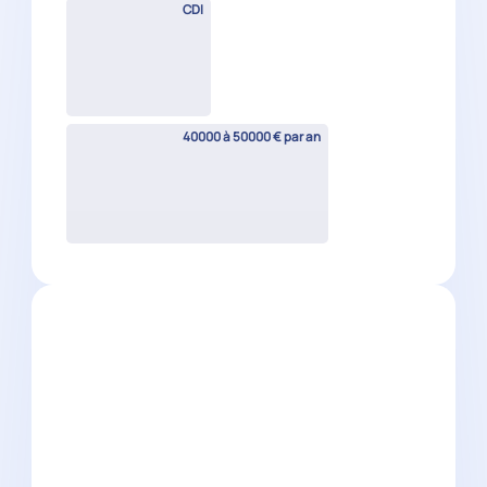
CDI
40000 à 50000 € par an
Collaborateur comptable H/F
Beausoleil
(
06
)
CDI
30000 à 40000 € par an