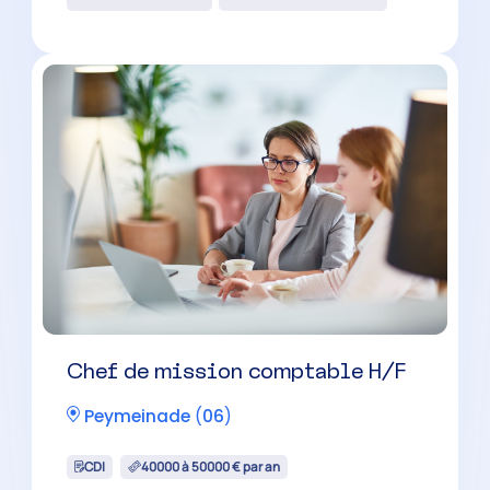
Mougins
(
06
)
CDI
32000 à 40000 € par an
Réviseur comptable H/F
Grasse
(
06
)