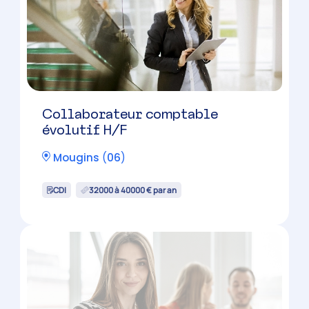
Mougins
(
06
)
CDI
36500 à 42500 € par an