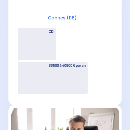
Collaborateur comptable H/F
Peymeinade
(
06
)
CDI
30000 à 40000 € par an