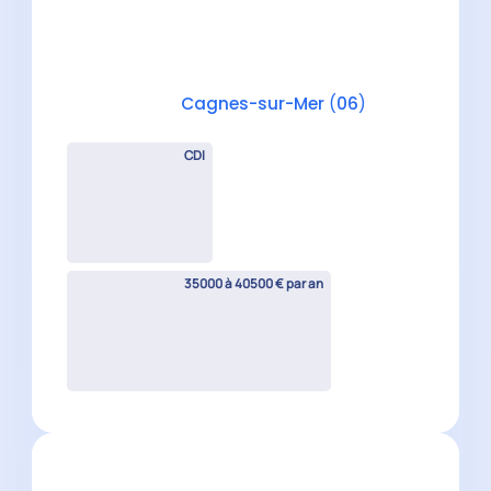
Collaborateur comptable H/F
Menton
(
06
)
CDI
30500 à 40000 € par an