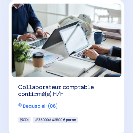
Collaborateur comptable H/F
La Gaude
(
06
)
CDI
30000 à 40000 € par an