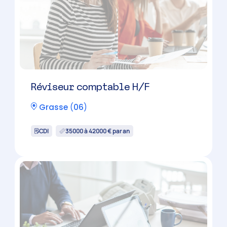
Collaborateur comptable
confirmé H/F
Saint-Laurent-du-Var
(
06
)
CDI
35500 à 42500 € par an
Candidature