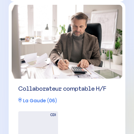
Collaborateur comptable
confirmé(e) H/F
La Gaude
(
06
)
CDI
35000 à 42500 € par an