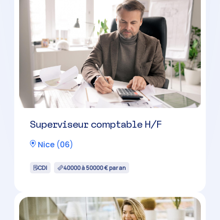
Grasse
(
06
)
CDI
36500 à 42500 € par an
Collaborateur comptable
confirmé H/F