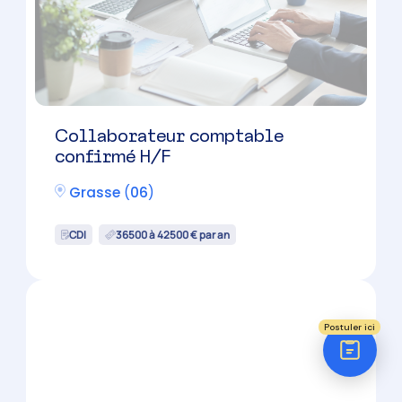
Réponse sous 24h
ÉTAPE 1 / 5
Votre domaine ?
Comptabilité
Audit
Social (Paie & RH)
Juridique
Postuler ici