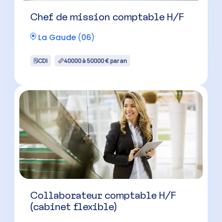
Collaborateur comptable H/F
(cabinet reconnu)
Cannes
(
06
)
CDI
33500 à 40500 € par an