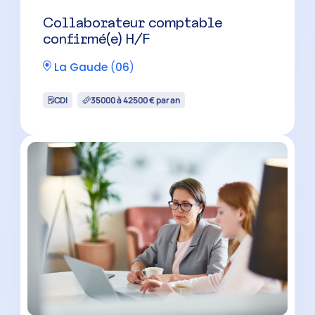
Collaborateur comptable H/F
(cabinet flexible)
Cagnes-sur-Mer
(
06
)
CDI
35000 à 40500 € par an