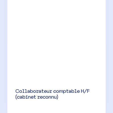
Collaborateur comptable
confirmé(e) H/F
Pégomas
(
06
)
CDI
35000 à 42500 € par an