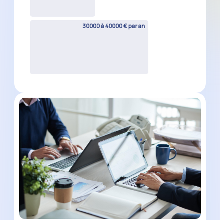
Chef de mission comptable H/F
La Gaude
(
06
)
CDI
40000 à 50000 € par an