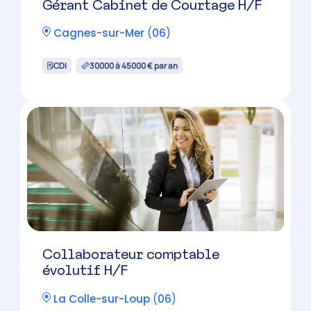
Gérant Cabinet de Courtage H/F
Cagnes-sur-Mer
(
06
)
CDI
30000 à 45000 € par an
Collaborateur comptable
évolutif H/F
La Colle-sur-Loup
(
06
)