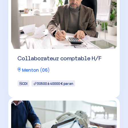
Chef de mission comptable H/F
Peymeinade
(
06
)
CDI
40000 à 50000 € par an