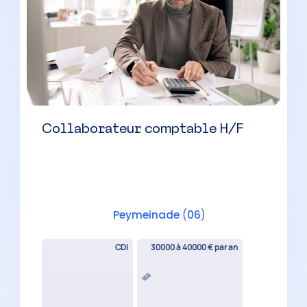
Superviseur comptable H/F
Nice
(
06
)
CDI
40000 à 50000 € par an
Collaborateur comptable
évolutif H/F