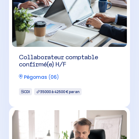
Collaborateur comptable
évolutif H/F
Carros
(
06
)
CDI
30000 à 34500 € par an