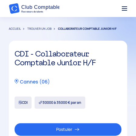
ACCUEIL
TROUVER UN JOB
COLLABORATEUR COMPTABLE JUNIOR H/F
CDI - Collaborateur
Comptable Junior H/F
Cannes
(
06
)
CDI
30000 à 35000 € par an
Postuler