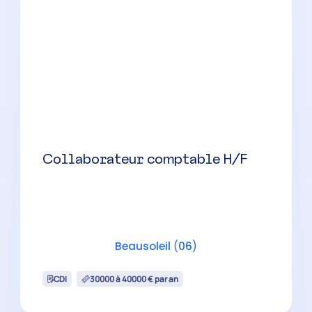
Collaborateur comptable
confirmé(e) H/F
Beausoleil
(
06
)
CDI
35000 à 42500 € par an