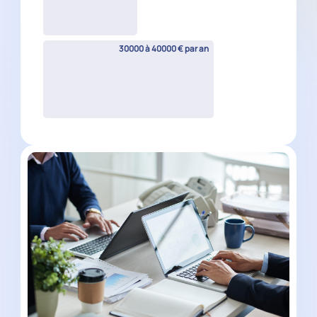
Chef de mission comptable H/F
La Gaude
(
06
)
CDI
40000 à 50000 € par an