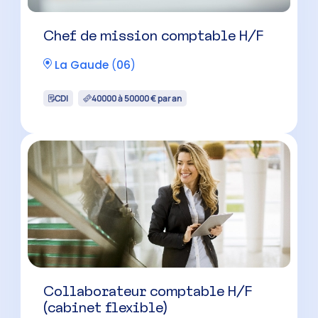
Collaborateur comptable H/F
(cabinet reconnu)
Cannes
(
06
)
CDI
33500 à 40500 € par an