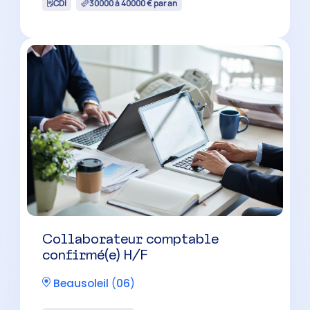
CDI
30000 à 40000 € par an
Collaborateur comptable
confirmé(e) H/F
Beausoleil
(
06
)