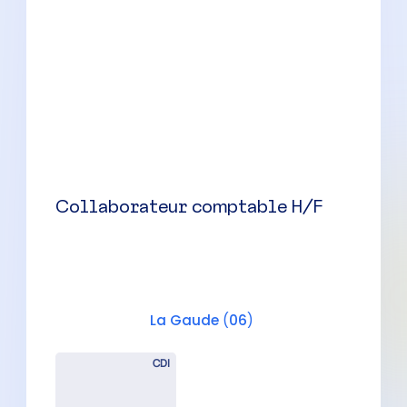
Collaborateur comptable
confirmé(e) H/F
La Gaude
(
06
)
CDI
35000 à 42500 € par an