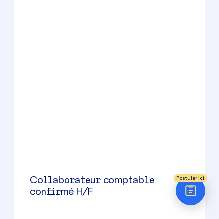
Réponse sous 24h
35500 à 42500 € par an
ÉTAPE 1 / 5
Votre domaine ?
Comptabilité
Audit
Social (Paie & RH)
Juridique
Postuler ici