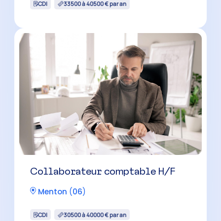
Collaborateur comptable
confirmé(e) H/F
Pégomas
(
06
)
CDI
35000 à 42500 € par an