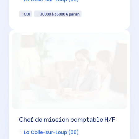
CDI
30000 à 35000 € par an
Chef de mission comptable H/F
La Colle-sur-Loup
(
06
)