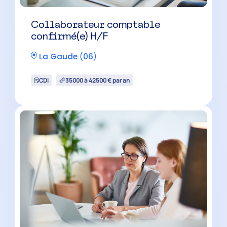
Collaborateur comptable H/F
(cabinet flexible)
Cagnes-sur-Mer
(
06
)
CDI
35000 à 40500 € par an