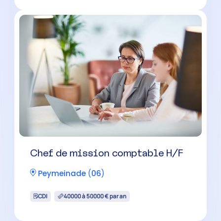
Collaborateur comptable
évolutif H/F
Carros
(
06
)
CDI
30000 à 34500 € par an