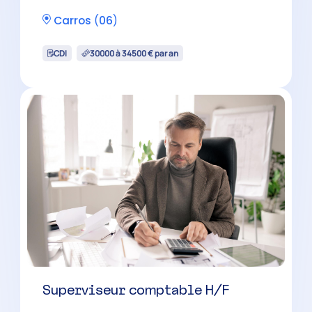
Mougins
(
06
)
CDI
32000 à 40000 € par an
Réviseur comptable H/F