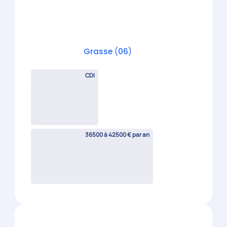
Collaborateur comptable
confirmé H/F
Saint-Laurent-du-Var
(
06
)
CDI
Candidature