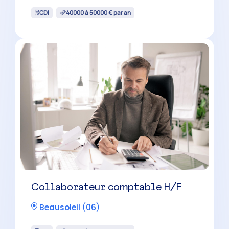
CDI
40000 à 50000 € par an
Collaborateur comptable H/F
Beausoleil
(
06
)