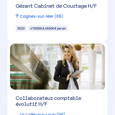
Gérant Cabinet de Courtage H/F
Cagnes-sur-Mer
(
06
)
CDI
30000 à 45000 € par an
Collaborateur comptable
évolutif H/F
La Colle-sur-Loup
(
06
)