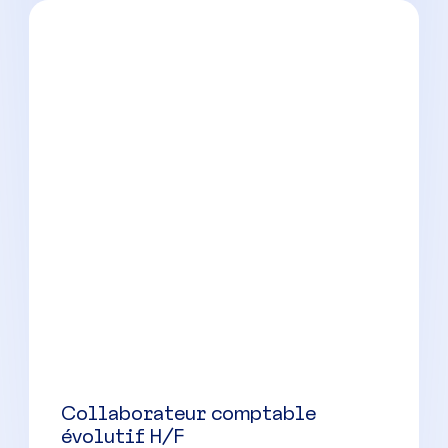
Superviseur comptable H/F
Nice
(
06
)
CDI
40000 à 50000 € par an
Collaborateur comptable
évolutif H/F