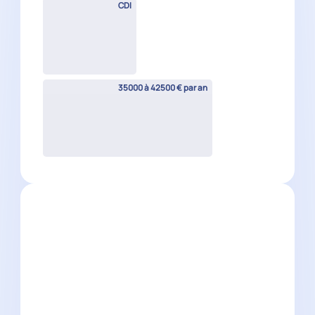
CDI
35000 à 42500 € par an
Collaborateur comptable H/F
La Gaude
(
06
)
CDI
30000 à 40000 € par an