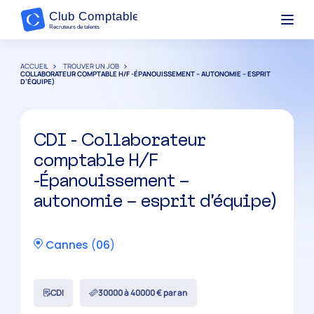
ACCUEIL
TROUVER UN JOB
COLLABORATEUR COMPTABLE H/F -ÉPANOUISSEMENT – AUTONOMIE – ESPRIT
D’ÉQUIPE)
CDI - Collaborateur
comptable H/F
-Épanouissement –
autonomie – esprit d’équipe)
Cannes
(
06
)
CDI
30000 à 40000 € par an