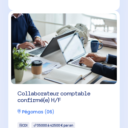
Collaborateur comptable H/F
Peymeinade
(
06
)
CDI
30000 à 40000 € par an