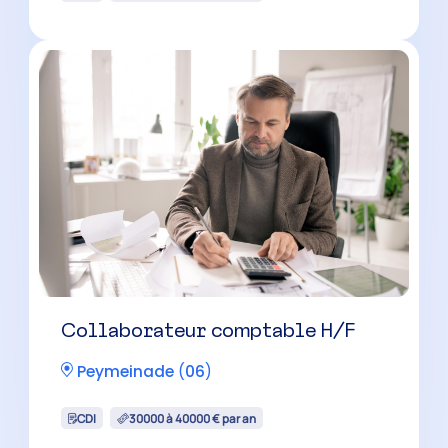
Chef de mission comptable H/F
Peymeinade
(
06
)
CDI
40000 à 50000 € par an