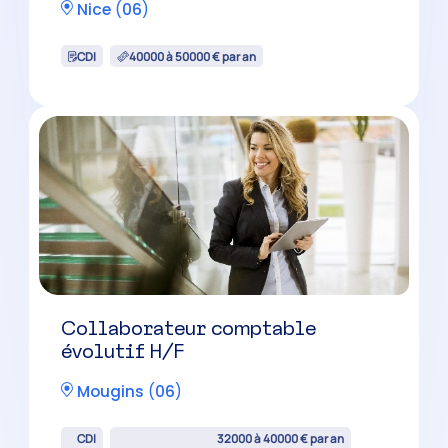
Grasse
(
06
)
CDI
35000 à 42000 € par an
Collaborateur comptable
confirmé H/F