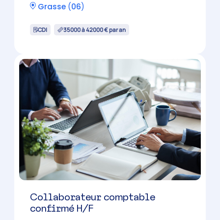
Collaborateur comptable
confirmé H/F
Mougins
(
06
)
CDI
36500 à 42500 € par an