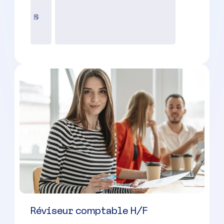
Grasse
(
06
)
CDI
36500 à 42500 € par an