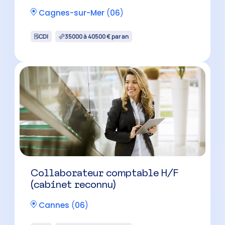
Collaborateur comptable H/F
Menton
(
06
)
CDI
30500 à 40000 € par an