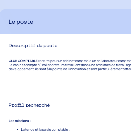
Le poste
Descriptif du poste
CLUB COMPTABLE
recrute pour un cabinet comptable un collaborateur comptab
Le cabinet compte 30 collaborateurs travaillant dans une ambiance de travail a
développement, ils sont à la pointe de l’innovation et sont particulièrement atta
Profil recherché
Les missions :
La tenue et la saisie comptable ;