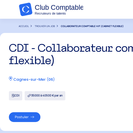
ACCUEIL
TROUVER UN JOB
COLLABORATEUR COMPTABLE H/F (CABINET FLEXIBLE)
CDI - Collaborateur co
flexible)
Cagnes-sur-Mer
(
06
)
CDI
35000 à 40500 € par an
Postuler