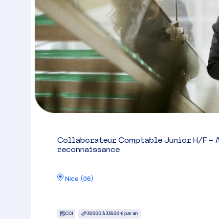
Collaborateur Comptable Junior H/F – 
reconnaissance
Nice
(
06
)
CDI
30000 à 33500 € par an