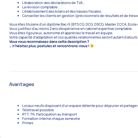
L’élaboration des déclarations de TVA ;
La révision comptable ;
L’établissement des bilans et des liasses fiscales.
Conseiller les clients en gestion (prévisionnels de résultats et de tréso
Vous êtes titulaire d’un diplôme Bac+5 (BTS CG, DCG, DSCG, Master 2 CCA, Ecol
Vous justifiez d’au moins 2 ans d’expérience en cabinet expertise comptable.
Vous êtes rigoureux, autonome et appréciez le travail en équipe.
Votre capacité d’adaptation et vos qualités relationnelles seront autant d’atouts
Vous vous reconnaissez dans cette description ?
… n’hésitez plus, postulez et rencontrons-nous !
Avantages
Locaux neufs disposant d’un espace détente pour déjeuner et partage
Télétravail possible
RTT, TR, Participation au transport
Formation interne chaque semestre
Primes