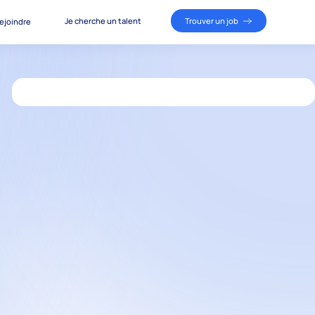
Je cherche un talent
Trouver un job
ejoindre