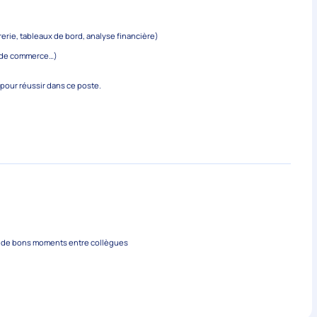
rerie, tableaux de bord, analyse financière)
e de commerce…)
 pour réussir dans ce poste.
r de bons moments entre collègues