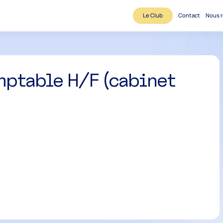
Le Club
Contact
Nous r
mptable H/F (cabinet