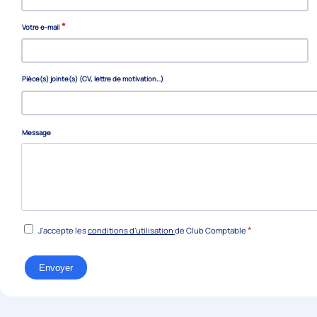
*
Votre e-mail
Pièce(s) jointe(s) (CV, lettre de motivation…)
Message
RGPD
*
J’accepte les
conditions d’utilisation
de Club Comptable
*