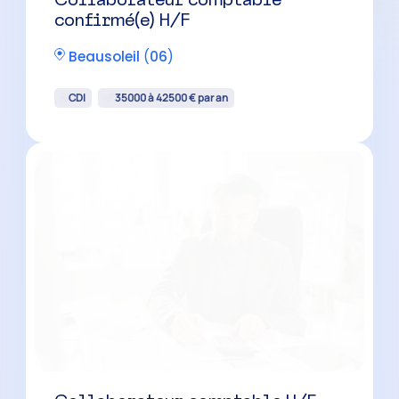
confirmé(e) H/F
Beausoleil
(
06
)
CDI
35000 à 42500 € par an