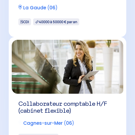
La Gaude
(
06
)
CDI
40000 à 50000 € par an
Collaborateur comptable H/F
(cabinet flexible)
Cagnes-sur-Mer
(
06
)