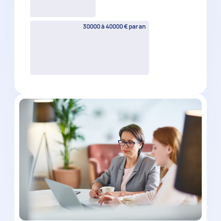
Collaborateur comptable
évolutif H/F
Carros
(
06
)
CDI
30000 à 34500 € par an