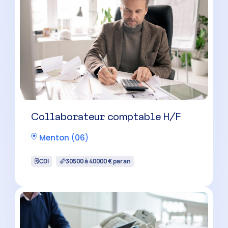
Collaborateur comptable
confirmé(e) H/F
Pégomas
(
06
)
CDI
35000 à 42500 € par an