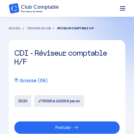
ACCUEIL
TROUVER UN JOB
RÉVISEUR COMPTABLE H/F
CDI - Réviseur comptable
H/F
Grasse
(
06
)
CDI
35000 à 42000 € par an
Postuler