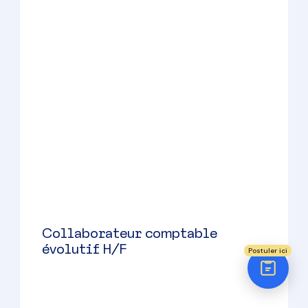
Réponse sous 24h
Collaborateur comptable
confirmé H/F
ÉTAPE 1 / 5
Votre domaine ?
Comptabilité
Audit
Grasse
(
06
)
Social (Paie & RH)
CDI
Juridique
36500 à 42500 € par an
Postuler ici