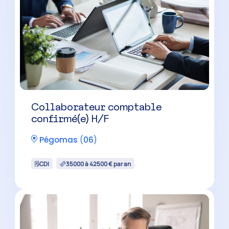
Collaborateur comptable H/F
Peymeinade
(
06
)
CDI
30000 à 40000 € par an