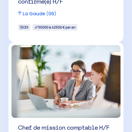
confirmé(e) H/F
La Gaude
(
06
)
CDI
35000 à 42500 € par an
Chef de mission comptable H/F