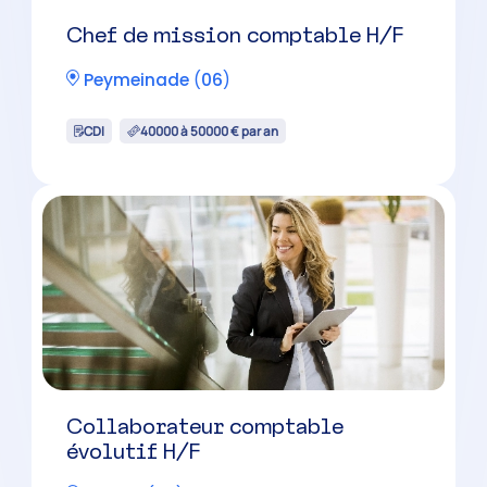
Superviseur comptable H/F
Nice
(
06
)
CDI
40000 à 50000 € par an