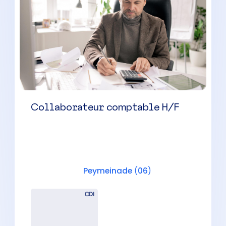
Chef de mission comptable H/F
Peymeinade
(
06
)
CDI
40000 à 50000 € par an