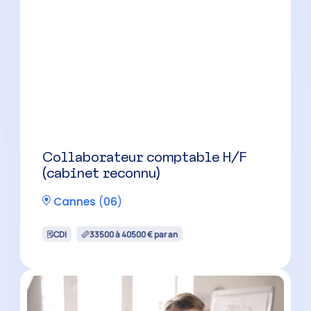
Collaborateur comptable H/F
Menton
(
06
)
CDI
30500 à 40000 € par an