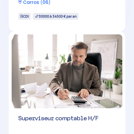
Collaborateur comptable
évolutif H/F
Mougins
(
06
)
CDI
32000 à 40000 € par an