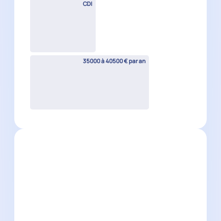
CDI
35000 à 40500 € par an
Collaborateur comptable H/F
(cabinet reconnu)
Cannes
(
06
)
CDI
33500 à 40500 € par an