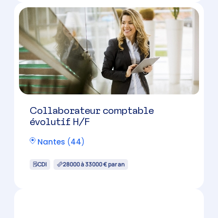
Collaborateur comptable H/F
Pornic
(
44
)
CDI
35000 à 43000 € par an