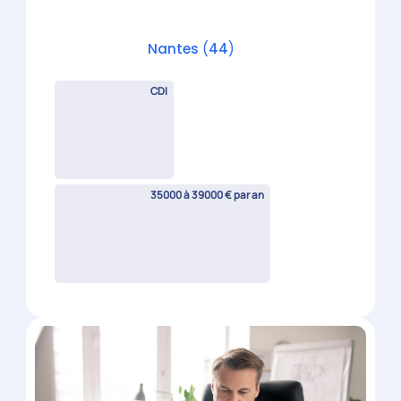
Assistant comptable H/F
Saint-Nazaire
(
44
)
CDI
25000 à 29000 € par an