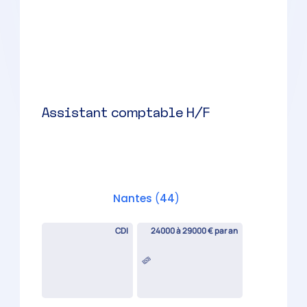
Nantes
(
44
)
CDI
33000 à 39000 € par an
Collaborateur comptable
évolutif H/F
Nantes
(
44
)
CDI
28000 à 33000 € par an