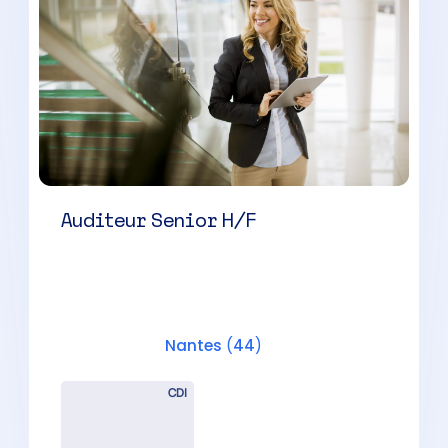
Auditeur Senior H/F
Nantes
(
44
)
CDI
42000 à 50000 € par an
Assistant comptable H/F