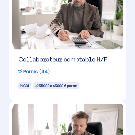
Gestionnaire de paie confirmé
H/F
Saint-Nazaire
(
44
)
CDI
31000 à 36000 € par an