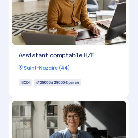
Assistant comptable évolutif
H/F
Nantes
(
44
)
CDI
24000 à 30000 € par an