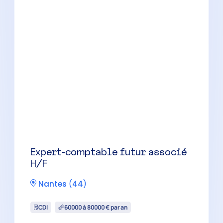
Expert-comptable futur associé
H/F
Nantes
(
44
)
CDI
60000 à 80000 € par an