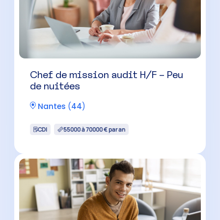
Chef de mission audit H/F – Peu
de nuitées
Nantes
(
44
)
CDI
55000 à 70000 € par an