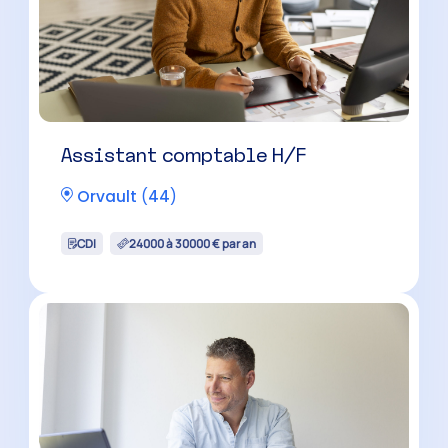
Assistant comptable H/F
Orvault
(
44
)
CDI
24000 à 30000 € par an