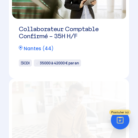
Réponse sous 24h
Nantes
(
44
)
ÉTAPE 1 / 5
Votre domaine ?
CDI
Comptabilité
Audit
Social (Paie & RH)
35000 à 43000 € par an
Juridique
Postuler ici