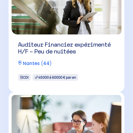
Auditeur Financier expérimenté
H/F – Peu de nuitées
Nantes
(
44
)
CDI
45000 à 60000 € par an