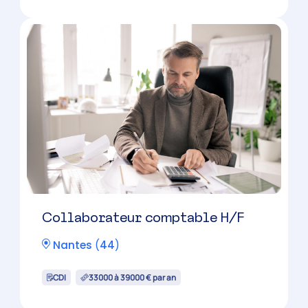
Collaborateur comptable
confirmé H/F
Nantes
(
44
)
CDI
35000 à 39000 € par an