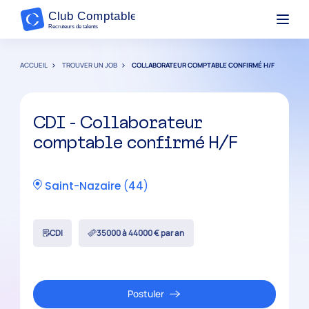
ACCUEIL
TROUVER UN JOB
COLLABORATEUR COMPTABLE CONFIRMÉ H/F
CDI - Collaborateur
comptable confirmé H/F
Saint-Nazaire
(
44
)
CDI
35000 à 44000 € par an
Postuler