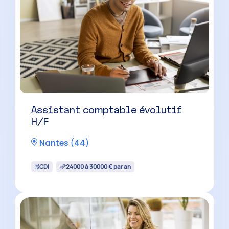
Assistant comptable évolutif
H/F
Nantes
(
44
)
CDI
24000 à 30000 € par an