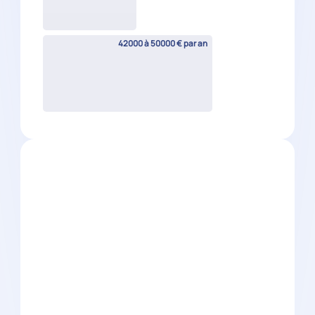
Nantes
(
44
)
CDI
24000 à 29000 € par an
Collaborateur comptable H/F