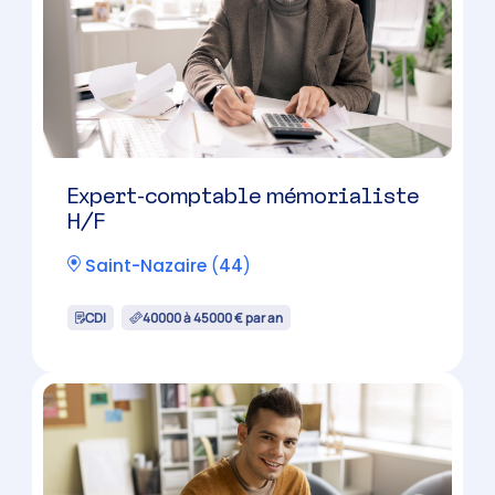
Collaborateur Comptable
Confirmé – 35H H/F
Nantes
(
44
)
CDI
35000 à 42000 € par an