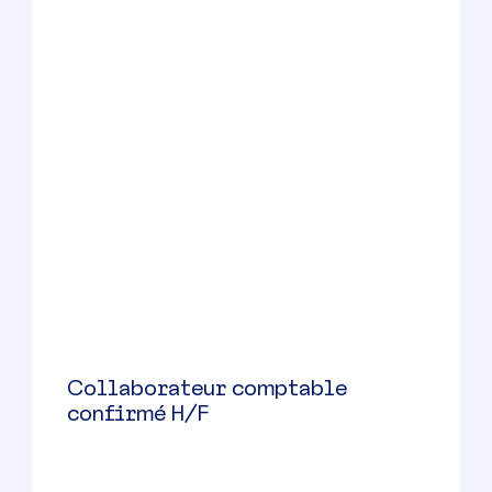
Expert-comptable mémorialiste
H/F
Saint-Nazaire
(
44
)
CDI
40000 à 45000 € par an