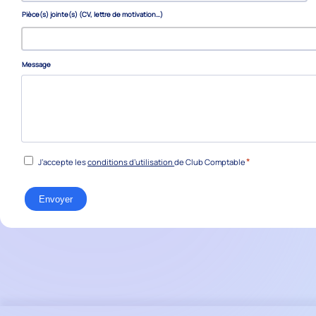
Pièce(s) jointe(s) (CV, lettre de motivation…)
Message
*
RGPD
*
J’accepte les
conditions d’utilisation
de Club Comptable
Envoyer