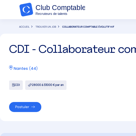
ACCUEIL
TROUVER UN JOB
COLLABORATEUR COMPTABLE ÉVOLUTIF H/F
CDI - Collaborateur co
Nantes
(
44
)
CDI
28000 à 33000 € par an
Postuler