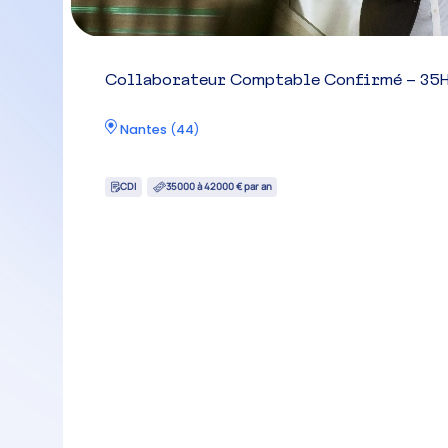
Collaborateur Comptable Confirmé – 35H
Nantes
(
44
)
CDI
35000 à 42000 € par an