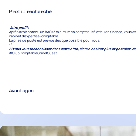
Profil recherché
Votre profil :
Après avoir obtenu un BAC+3 minimum en comptabilité et/ou en finance, vous av
cabinet d’expertise-comptable.
La prise de poste est prévue dès que possible pour vous.
**
Si vous vous reconnaissez dans cette offre, alors n’hésitez plus et postulez. N
#ClubComptableGrandOuest
Avantages