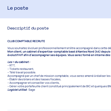
Le poste
Descriptif du poste
CLUB COMPTABLE RECRUTE
Vous souhaitez évoluer professionnellement et être accompagné dans cette déma
Mon client, un cabinet d’expertise-comptable basé à Nantes Nord (44) depuis 
évolutif H/F afin d’accompagner ses équipes. Vous serez formé en interne dè
Les + du cabinet :
– RTT,
– Tickets restaurant,
– Télé travail possible.
Accompagné par un chef de mission comptable, vous serez amené à réaliser les 
– Établir des bilans et des liasses fiscales,
– Accompagner et conseiller vos clients,
– Gérer votre portefeuille client constitué principalement de BIC et quelques B
Logiciel utilisé
: Sage