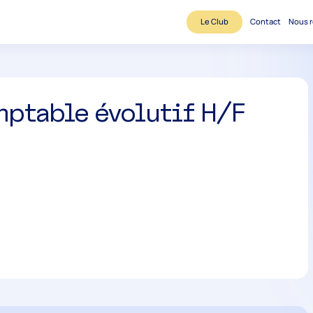
Le Club
Contact
Nous r
mptable évolutif H/F