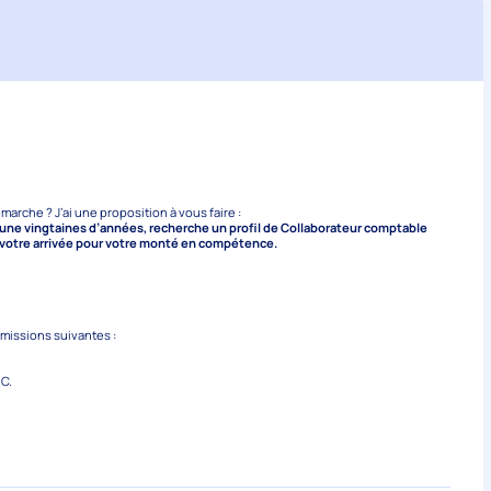
rche ? J’ai une proposition à vous faire :
une vingtaines d’années, recherche un profil de Collaborateur comptable
s votre arrivée pour votre monté en compétence.
missions suivantes :
NC.