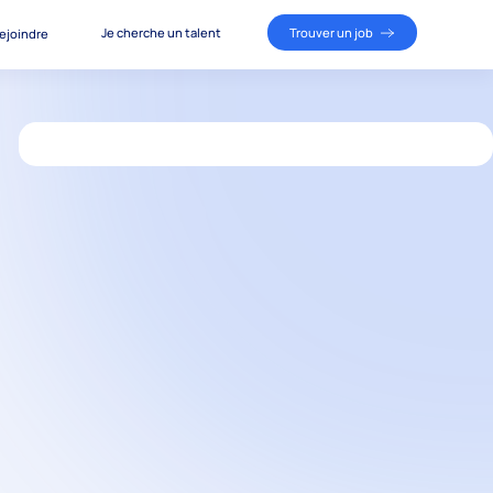
Je cherche un talent
Trouver un job
ejoindre